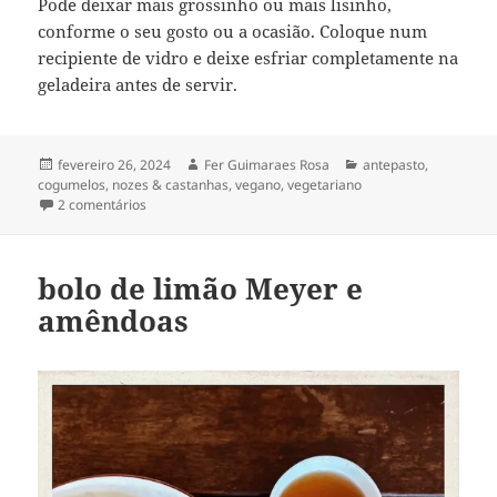
Pode deixar mais grossinho ou mais lisinho,
conforme o seu gosto ou a ocasião. Coloque num
recipiente de vidro e deixe esfriar completamente na
geladeira antes de servir.
Publicado
Autor
Categorias
fevereiro 26, 2024
Fer Guimaraes Rosa
antepasto
,
em
cogumelos
,
nozes & castanhas
,
vegano
,
vegetariano
em patê de cogumelos & nozes
2 comentários
bolo de limão Meyer e
amêndoas