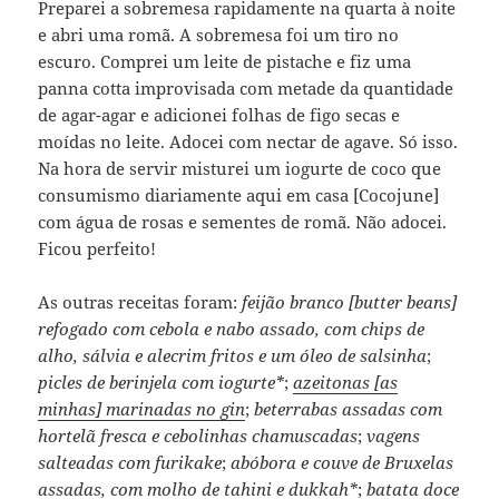
Preparei a sobremesa rapidamente na quarta à noite
e abri uma romã. A sobremesa foi um tiro no
escuro. Comprei um leite de pistache e fiz uma
panna cotta improvisada com metade da quantidade
de agar-agar e adicionei folhas de figo secas e
moídas no leite. Adocei com nectar de agave. Só isso.
Na hora de servir misturei um iogurte de coco que
consumismo diariamente aqui em casa [Cocojune]
com água de rosas e sementes de romã. Não adocei.
Ficou perfeito!
As outras receitas foram:
feijão branco [butter beans]
refogado com cebola e nabo assado, com chips de
alho, sálvia e alecrim fritos e um óleo de salsinha
;
picles de berinjela com iogurte*
;
azeitonas [as
minhas] marinadas no gin
;
beterrabas assadas com
hortelã fresca e cebolinhas chamuscadas
;
vagens
salteadas com furikake
;
abóbora e couve de Bruxelas
assadas, com molho de tahini e dukkah*
;
batata doce