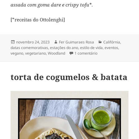
assada com goma dare e crispy tofu*
.
[*receitas do Ottolenghi]
Publicado
Autor
Categorias
novembro 24, 2023
Fer Guimaraes Rosa
Califórnia
,
em
datas comemorativas
,
estações do ano
,
estilo de vida
,
eventos
,
em Thanksgiving Nº 26
vegano
,
vegetariano
,
Woodland
1 comentário
torta de cogumelos & batata