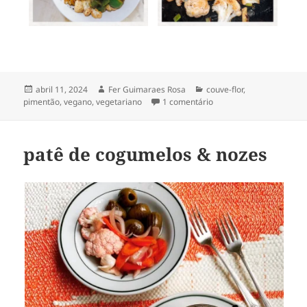
Publicado
Autor
Categorias
abril 11, 2024
Fer Guimaraes Rosa
couve-flor
,
em
em couve-flor kung pao
pimentão
,
vegano
,
vegetariano
1 comentário
patê de cogumelos & nozes