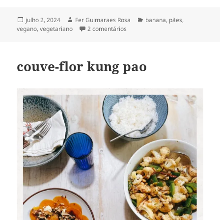
Publicado
Autor
Categorias
julho 2, 2024
Fer Guimaraes Rosa
banana
,
pães
,
em
em pão de banana
vegano
,
vegetariano
2 comentários
couve-flor kung pao