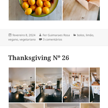
Publicado
Autor
Categorias
fevereiro 8, 2024
Fer Guimaraes Rosa
bolos
,
limão
,
em
em bolo de limão Meyer e amênd
vegano
,
vegetariano
3 comentários
Thanksgiving Nº 26