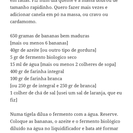
em fatias. Fiz num dia quente e a massa dobrou de
tamanho rapidinho. Quero fazer mais vezes e
adicionar canela em pó na massa, ou cravo ou
cardamomo.
650 gramas de bananas bem maduras
[mais ou menos 6 bananas]
40gr de azeite [ou outro tipo de gordura]
5 gr de fermento biologico seco
15 ml de água [mais ou menos 2 colheres de sopa]
400 gr de farinha integral
100 gr de farinha branca
[ou 250 gr de integral e 250 gr de branca]
1 colher de chá de sal [usei um sal de laranja, que eu
fiz]
Numa tigela dilua o fermento com a água. Reserve.
Coloque as bananas, o azeite e o fermento biológico
diluído na água no liquidificador e bata até formar