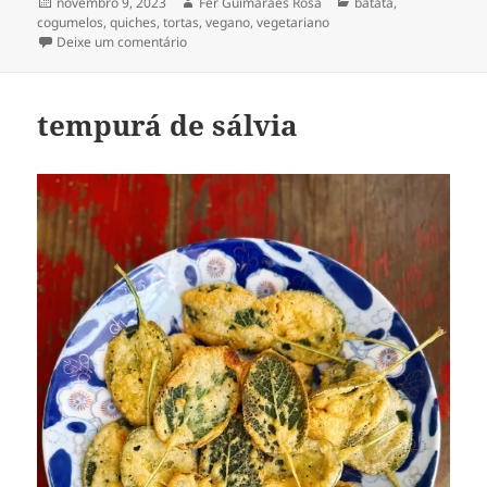
Publicado
Autor
Categorias
novembro 9, 2023
Fer Guimaraes Rosa
batata
,
em
cogumelos
,
quiches, tortas
,
vegano
,
vegetariano
em torta de cogumelos & batata
Deixe um comentário
tempurá de sálvia