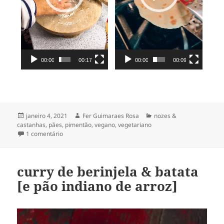
00:00
00:09
00:00
00:17
Publicado
Autor
Categorias
janeiro 4, 2021
Fer Guimaraes Rosa
nozes &
em
castanhas
,
pães
,
pimentão
,
vegano
,
vegetariano
em roti [pãozinho indiano] & muhammara [pasta de pime
1 comentário
curry de berinjela & batata
[e pão indiano de arroz]