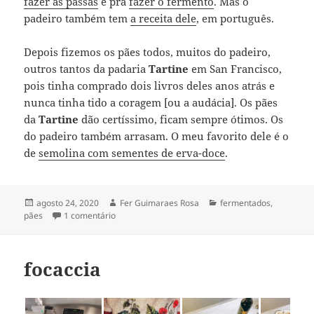
fazer as passas
e pra
fazer o fermento
. Mas o
padeiro também tem
a receita dele
, em português.
Depois fizemos os pães todos, muitos do padeiro,
outros tantos da padaria
Tartine
em San Francisco,
pois tinha comprado dois livros deles anos atrás e
nunca tinha tido a coragem [ou a audácia]. Os pães
da
Tartine
dão certíssimo, ficam sempre ótimos. Os
do padeiro também arrasam. O meu favorito dele é o
de
semolina com sementes de erva-doce
.
Publicado
Autor
Categorias
agosto 24, 2020
Fer Guimaraes Rosa
fermentados
,
em
em pão de pandemia [pãodemia]
pães
1 comentário
focaccia