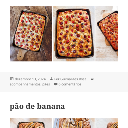
Publicado
Autor
Categorias
dezembro 13, 2024
Fer Guimaraes Rosa
em
em focaccia de cranberry
acompanhamentos
,
pães
6 comentários
pão de banana