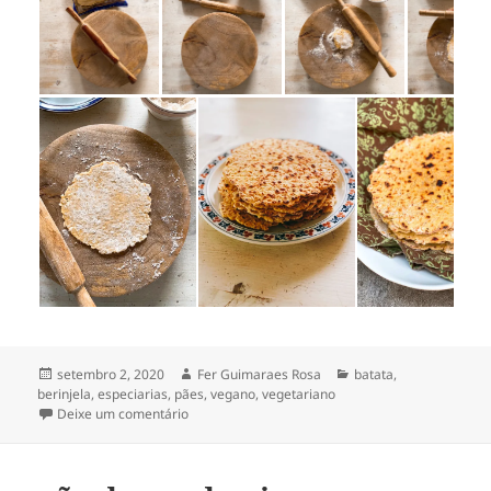
Publicado
Autor
Categorias
setembro 2, 2020
Fer Guimaraes Rosa
batata
,
em
berinjela
,
especiarias
,
pães
,
vegano
,
vegetariano
em curry de berinjela & batata [e pão indiano de 
Deixe um comentário