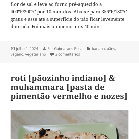
flor de sal e leve ao forno pré-aquecido a
400ºF/200ºC por 10 minutos. Abaixe para 356ºF/180ºC
graus e asse até a superfície do pão ficar levemente
dourada. Foi mais ou menos uns 40 min.
Publicado
Autor
Categorias
julho 2, 2024
Fer Guimaraes Rosa
banana
,
pães
,
em
em pão de banana
vegano
,
vegetariano
2 comentários
roti [pãozinho indiano] &
muhammara [pasta de
pimentão vermelho e nozes]