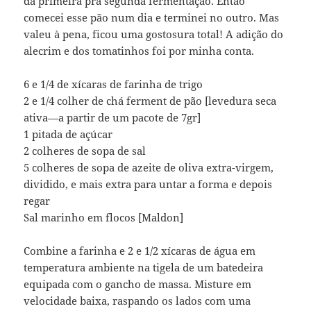
da primeira pra segunda fermentação. Então
comecei esse pão num dia e terminei no outro. Mas
valeu à pena, ficou uma gostosura total! A adição do
alecrim e dos tomatinhos foi por minha conta.
6 e 1/4 de xícaras de farinha de trigo
2 e 1/4 colher de chá ferment de pão [levedura seca
ativa—a partir de um pacote de 7gr]
1 pitada de açúcar
2 colheres de sopa de sal
5 colheres de sopa de azeite de oliva extra-virgem,
dividido, e mais extra para untar a forma e depois
regar
Sal marinho em flocos [Maldon]
Combine a farinha e 2 e 1/2 xícaras de água em
temperatura ambiente na tigela de um batedeira
equipada com o gancho de massa. Misture em
velocidade baixa, raspando os lados com uma