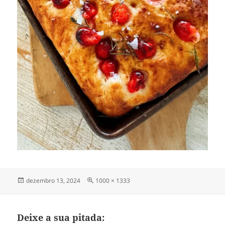
Publicado
Tamanho
dezembro 13, 2024
1000 × 1333
em
completo
Deixe a sua pitada: