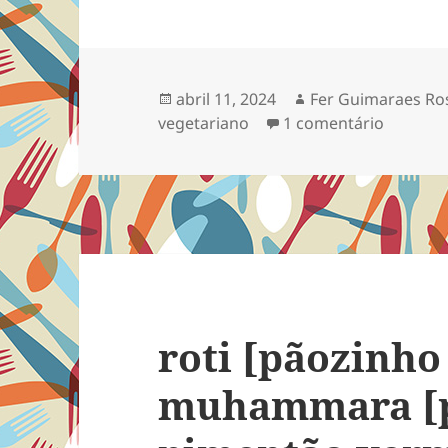
Publicado
Autor
abril 11, 2024
Fer Guimaraes Ro
em
em couv
vegetariano
1 comentário
roti [pãozinho
muhammara [p