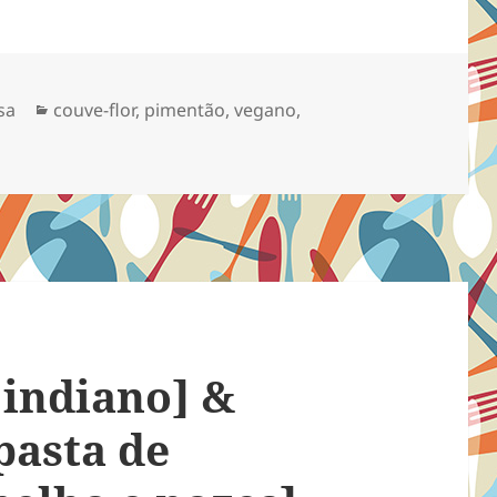
Categorias
sa
couve-flor
,
pimentão
,
vegano
,
e-flor kung pao
 indiano] &
asta de