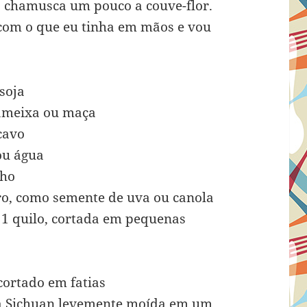
is chamusca um pouco a couve-flor.
com o que eu tinha em mãos e vou
soja
 ameixa ou maça
cavo
ou água
lho
tro, como semente de uva ou canola
e 1 quilo, cortada em pequenas
ortado em fatias
nta Sichuan levemente moída em um