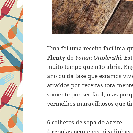
Uma foi uma receita facílima q
Plenty
do
Yotam Ottolenghi
. Es
muito tempo que não abria. En
ano ou da fase que estamos viv
atraídos por receitas totalment
somente por ser fácil, mas por
vermelhos maravilhosos que ti
6 colheres de sopa de azeite
4 cebolas pequenas picadinhas