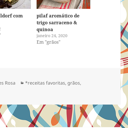
ldorf com
pilaf aromático de
trigo sarraceno &
2
quinoa
"
janeiro 24, 2020
Em "grãos"
Categorias
es Rosa
*receitas favoritas
,
grãos
,