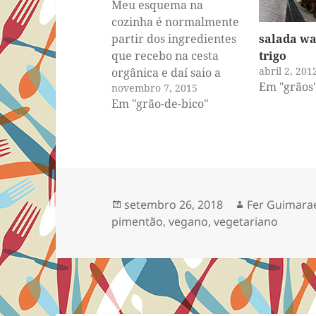
Meu esquema na
cozinha é normalmente
salada wa
partir dos ingredientes
trigo
que recebo na cesta
abril 2, 201
orgânica e daí saio a
Em "grãos
novembro 7, 2015
procura de receitas
Em "grão-de-bico"
para usá-los. Mas no
caso desses pimentões
recheados eu fiz o
inverso. Fui comprar os
pimentões
especialmente para
Publicado
Autor
setembro 26, 2018
Fer Guimara
poder testar essa ideia.
em
pimentão
,
vegano
,
vegetariano
Usei o último maço de
manjericão que…