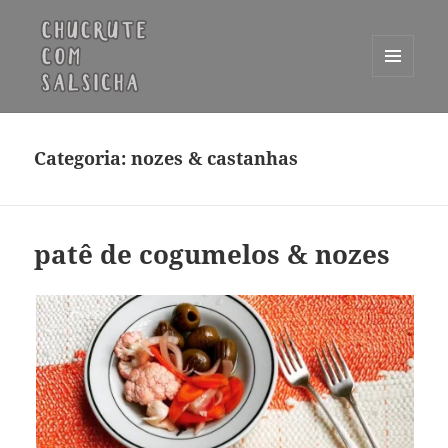
MENU
E
Chucrute com Salsicha
WIDGETS
Categoria:
nozes & castanhas
patê de cogumelos & nozes