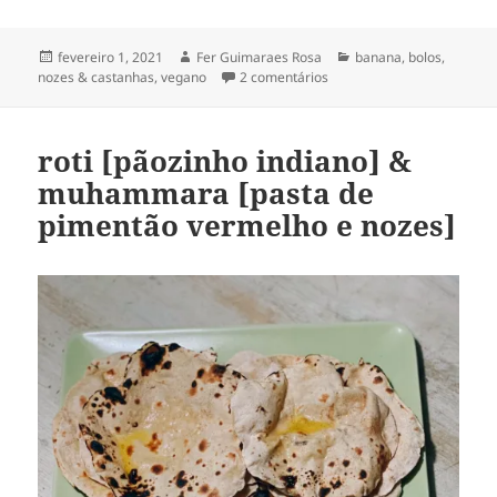
Publicado
Autor
Categorias
fevereiro 1, 2021
Fer Guimaraes Rosa
banana
,
bolos
,
em
em bolo de banana com no
nozes & castanhas
,
vegano
2 comentários
roti [pãozinho indiano] &
muhammara [pasta de
pimentão vermelho e nozes]