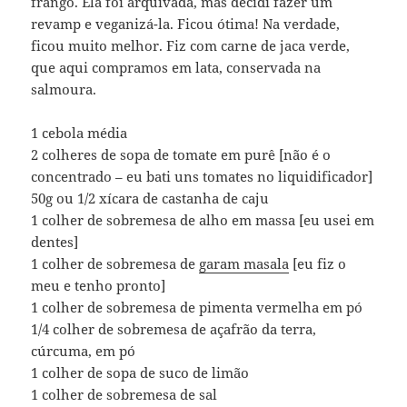
frango. Ela foi arquivada, mas decidi fazer um
revamp e veganizá-la. Ficou ótima! Na verdade,
ficou muito melhor. Fiz com carne de jaca verde,
que aqui compramos em lata, conservada na
salmoura.
1 cebola média
2 colheres de sopa de tomate em purê [não é o
concentrado – eu bati uns tomates no liquidificador]
50g ou 1/2 xí­cara de castanha de caju
1 colher de sobremesa de alho em massa [eu usei em
dentes]
1 colher de sobremesa de
garam masala
[eu fiz o
meu e tenho pronto]
1 colher de sobremesa de pimenta vermelha em pó
1/4 colher de sobremesa de açafrão da terra,
cúrcuma, em pó
1 colher de sopa de suco de limão
1 colher de sobremesa de sal