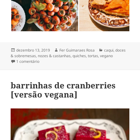
Publicado
Autor
Categorias
dezembro 13, 2019
Fer Guimaraes Rosa
caqui
,
doces
em
& sobremesas
,
nozes & castanhas
,
quiches, tortas
,
vegano
em galette de caqui
1 comentário
barrinhas de cranberries
[versão vegana]