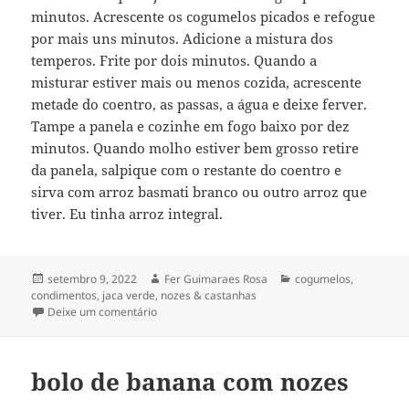
minutos. Acrescente os cogumelos picados e refogue
por mais uns minutos. Adicione a mistura dos
temperos. Frite por dois minutos. Quando a
misturar estiver mais ou menos cozida, acrescente
metade do coentro, as passas, a água e deixe ferver.
Tampe a panela e cozinhe em fogo baixo por dez
minutos. Quando molho estiver bem grosso retire
da panela, salpique com o restante do coentro e
sirva com arroz basmati branco ou outro arroz que
tiver. Eu tinha arroz integral.
Publicado
Autor
Categorias
setembro 9, 2022
Fer Guimaraes Rosa
cogumelos
,
em
condimentos
,
jaca verde
,
nozes & castanhas
em carne de jaca verde no molho de castanha de 
Deixe um comentário
bolo de banana com nozes