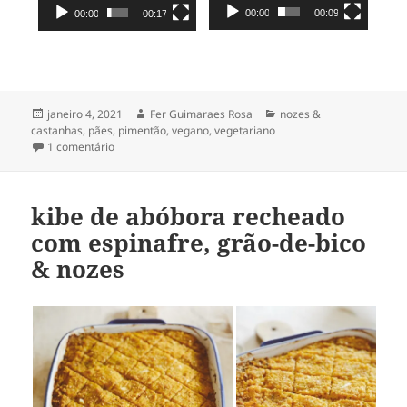
00:00
00:09
00:00
00:17
Publicado
Autor
Categorias
janeiro 4, 2021
Fer Guimaraes Rosa
nozes &
em
castanhas
,
pães
,
pimentão
,
vegano
,
vegetariano
em roti [pãozinho indiano] & muhammara [pasta de pime
1 comentário
kibe de abóbora recheado
com espinafre, grão-de-bico
& nozes