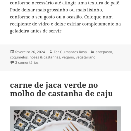
conforme necessário até atingir uma textura de patê.
Pode deixar mais grossinho ou mais lisinho,
conforme o seu gosto ou a ocasião. Coloque num
recipiente de vidro e deixe esfriar completamente na
geladeira antes de servir.
Publicado
Autor
Categorias
fevereiro 26, 2024
Fer Guimaraes Rosa
antepasto
,
em
cogumelos
,
nozes & castanhas
,
vegano
,
vegetariano
em patê de cogumelos & nozes
2 comentários
carne de jaca verde no
molho de castanha de caju