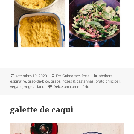
Publicado
Autor
Categorias
setembro 19, 2020
Fer Guimaraes Rosa
abóbora
,
em
espinafre
,
grão-de-bico
,
grãos
,
nozes & castanhas
,
prato principal
,
em kibe de abóbora rechea
vegano
,
vegetariano
Deixe um comentário
galette de caqui