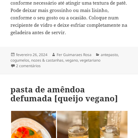
conforme necessário até atingir uma textura de patê.
Pode deixar mais grossinho ou mais lisinho,
conforme o seu gosto ou a ocasião. Coloque num
recipiente de vidro e deixe esfriar completamente na
geladeira antes de servir.
Publicado
Autor
Categorias
fevereiro 26, 2024
Fer Guimaraes Rosa
antepasto
,
em
cogumelos
,
nozes & castanhas
,
vegano
,
vegetariano
em patê de cogumelos & nozes
2 comentários
pasta de amêndoa
defumada [queijo vegano]