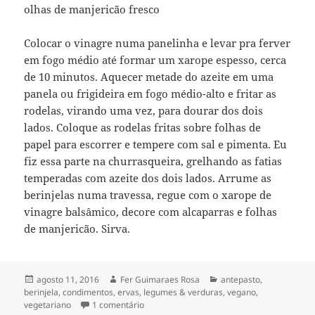
olhas de manjericão fresco
Colocar o vinagre numa panelinha e levar pra ferver
em fogo médio até formar um xarope espesso, cerca
de 10 minutos. Aquecer metade do azeite em uma
panela ou frigideira em fogo médio-alto e fritar as
rodelas, virando uma vez, para dourar dos dois
lados. Coloque as rodelas fritas sobre folhas de
papel para escorrer e tempere com sal e pimenta. Eu
fiz essa parte na churrasqueira, grelhando as fatias
temperadas com azeite dos dois lados. Arrume as
berinjelas numa travessa, regue com o xarope de
vinagre balsâmico, decore com alcaparras e folhas
de manjericão. Sirva.
Publicado
Autor
Categorias
agosto 11, 2016
Fer Guimaraes Rosa
antepasto
,
em
berinjela
,
condimentos
,
ervas
,
legumes & verduras
,
vegano
,
em berinjela grelhada [com alcaparras & b
vegetariano
1 comentário