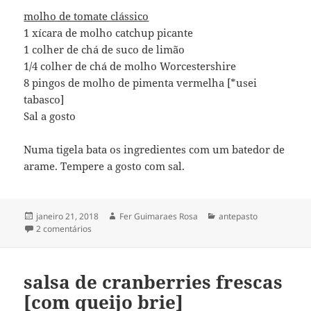
molho de tomate clássico
1 xícara de molho catchup picante
1 colher de chá de suco de limão
1/4 colher de chá de molho Worcestershire
8 pingos de molho de pimenta vermelha [*usei
tabasco]
Sal a gosto
Numa tigela bata os ingredientes com um batedor de
arame. Tempere a gosto com sal.
Publicado
Autor
Categorias
janeiro 21, 2018
Fer Guimaraes Rosa
antepasto
em
em cocktail de camarão [clássico]
2 comentários
salsa de cranberries frescas
[com queijo brie]