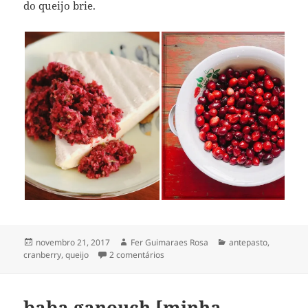
do queijo brie.
Publicado
Autor
Categorias
novembro 21, 2017
Fer Guimaraes Rosa
antepasto
,
em
em salsa de cranberries frescas
cranberry
,
queijo
2 comentários
[com queijo brie]
baba ganouch [minha