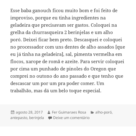
Esse baba ganouch ficou muito bom e foi feito de
improviso, porque eu tinha ingredientes na
geladeira que precisavam ser gastos. Coloquei na
grelha da churrasqueira 2 berinjelas e um alho
poró. Deixei ficar bem preto. Descasquei e coloquei
no processador com uns dentes de alho assados [que
eu já tinha na geladeira], sal, pimenta vermelha em
flocos, xarope de romã e azeite. Para servir coloquei
por cima um punhado de pinoles do Oregon que
comprei no outono do ano passado e que tenho que
descascar um por um pra poder comer. Um
trabalhão, mas dá um belo toque especial.
Publicado
Autor
Categorias
agosto 28, 2017
Fer Guimaraes Rosa
alho-poró
,
em
em baba ganouch [minha v
antepasto
,
berinjela
Deixe um comentário