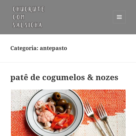
MENU
E
Chucrute com Salsicha
WIDGETS
Categoria:
antepasto
patê de cogumelos & nozes