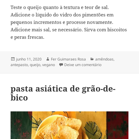
Teste o queijo quanto à textura e teor de sal.
Adicione o líquido do vidro dos pimentões em
pequenos incrementos e processe novamente.
Adicione mais sal, se necessário. Sirva com biscoitos
e peras frescas.
Publicado
Autor
Categorias
junho 11, 2020
Fer Guimaraes Rosa
amêndoas
,
em
em pasta de amêndoa
antepasto
,
queijo
,
vegano
Deixe um comentário
pasta asiática de grão-de-
bico