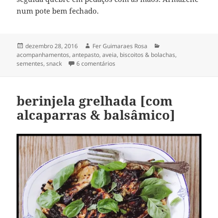
num pote bem fechado.
Publicado
Autor
Categorias
dezembro 28, 2016
Fer Guimaraes Rosa
em
acompanhamentos
,
antepasto
,
aveia
,
biscoitos & bolachas
,
em bolacha de aveia e sementes
sementes
,
snack
6 comentários
berinjela grelhada [com
alcaparras & balsâmico]