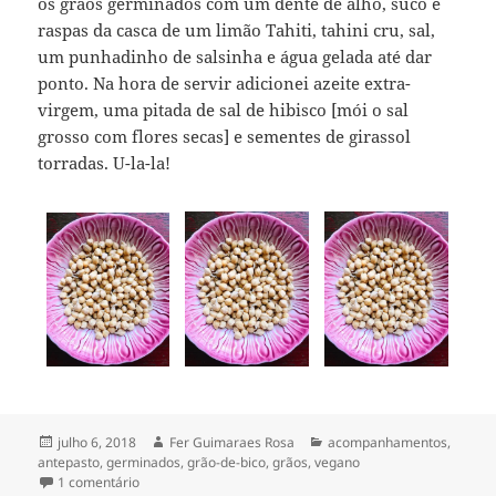
os grãos germinados com um dente de alho, suco e
raspas da casca de um limão Tahiti, tahini cru, sal,
um punhadinho de salsinha e água gelada até dar
ponto. Na hora de servir adicionei azeite extra-
virgem, uma pitada de sal de hibisco [mói o sal
grosso com flores secas] e sementes de girassol
torradas. U-la-la!
Publicado
Autor
Categorias
julho 6, 2018
Fer Guimaraes Rosa
acompanhamentos
,
em
antepasto
,
germinados
,
grão-de-bico
,
grãos
,
vegano
em hummus cru de grão-de-bico germinado
1 comentário