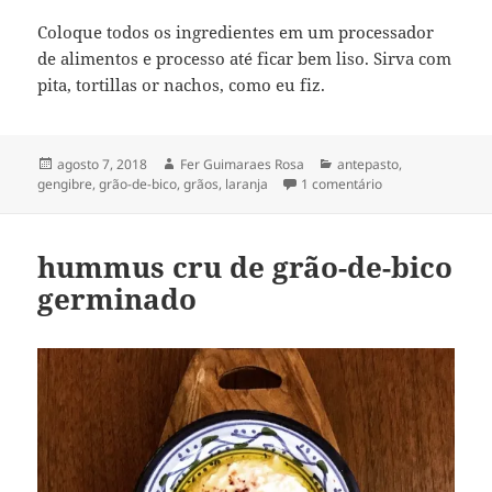
Coloque todos os ingredientes em um processador
de alimentos e processo até ficar bem liso. Sirva com
pita, tortillas or nachos, como eu fiz.
Publicado
Autor
Categorias
agosto 7, 2018
Fer Guimaraes Rosa
antepasto
,
em
em pasta asiática
gengibre
,
grão-de-bico
,
grãos
,
laranja
1 comentário
hummus cru de grão-de-bico
germinado