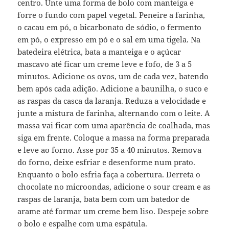
centro. Unte uma forma de bolo com manteiga e
forre o fundo com papel vegetal. Peneire a farinha,
o cacau em pó, o bicarbonato de sódio, o fermento
em pó, o expresso em pó e o sal em uma tigela. Na
batedeira elétrica, bata a manteiga e o açúcar
mascavo até ficar um creme leve e fofo, de 3 a 5
minutos. Adicione os ovos, um de cada vez, batendo
bem após cada adição. Adicione a baunilha, o suco e
as raspas da casca da laranja. Reduza a velocidade e
junte a mistura de farinha, alternando com o leite. A
massa vai ficar com uma aparência de coalhada, mas
siga em frente. Coloque a massa na forma preparada
e leve ao forno. Asse por 35 a 40 minutos. Remova
do forno, deixe esfriar e desenforme num prato.
Enquanto o bolo esfria faça a cobertura. Derreta o
chocolate no microondas, adicione o sour cream e as
raspas de laranja, bata bem com um batedor de
arame até formar um creme bem liso. Despeje sobre
o bolo e espalhe com uma espátula.