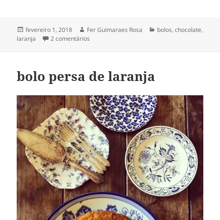
Publicado
Autor
Categorias
fevereiro 1, 2018
Fer Guimaraes Rosa
bolos
,
chocolate
,
em
em bolo de chocolate & laranja
laranja
2 comentários
bolo persa de laranja