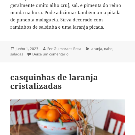
geralmente omito alho cru], sal, e pimenta do reino
moída na hora. Pode adicionar também uma pitada
de pimenta malagueta. Sirva decorado com
raminhos de salsinha e uma laranja picada.
Publicado
Autor
Categorias
junho 1, 2023
Fer Guimaraes Rosa
laranja
,
nabo
,
em
em salada de nabo com laranja
saladas
Deixe um comentário
casquinhas de laranja
cristalizadas