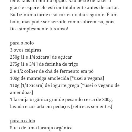
leite. Mas foi minha opção. Não deixe de fazer o
glacê e espere ele esfriar totalmente antes de cortar.
Eu fiz numa tarde e só cortei no dia seguinte. É um
bolo, mas pode ser servido como sobremesa, pois
fica simplesmente luxuoso!
para o bolo
3 ovos caipiras
250g [1 e 1/4 xícara] de açúcar
275g [1 e 3/4 ] de farinha de trigo
2 e 1/2 colher de chá de fermento em pó
100g de manteiga amolecida [*usei a vegana]
110g [1/3 xícara] de iogurte grego [*usei o vegano de
amêndoas]
1 laranja orgânica grande pesando cerca de 300g,
lavada e cortada em pedaços [retire as sementes]
para a calda
Suco de uma laranja orgânica