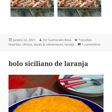
Publicado
Autor
Categorias
janeiro 22, 2021
Fer Guimaraes Rosa
*receitas
em
em casqu
favoritas
,
cítricos
,
doces & sobremesas
,
laranja
1 comentário
bolo siciliano de laranja