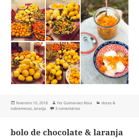
Publicado
Autor
Categorias
fevereiro 10, 2018
Fer Guimaraes Rosa
doces &
em
em laranja kinkan assada
sobremesas
,
laranja
3 comentários
bolo de chocolate & laranja