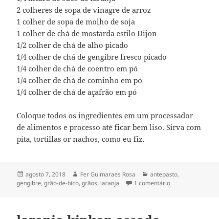
2 colheres de sopa de vinagre de arroz
1 colher de sopa de molho de soja
1 colher de chá de mostarda estilo Dijon
1/2 colher de chá de alho picado
1/4 colher de chá de gengibre fresco picado
1/4 colher de chá de coentro em pó
1/4 colher de chá de cominho em pó
1/4 colher de chá de açafrão em pó
Coloque todos os ingredientes em um processador
de alimentos e processo até ficar bem liso. Sirva com
pita, tortillas or nachos, como eu fiz.
Publicado
Autor
Categorias
agosto 7, 2018
Fer Guimaraes Rosa
antepasto
,
em
em pasta asiática
gengibre
,
grão-de-bico
,
grãos
,
laranja
1 comentário