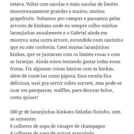
estava. Voltei com sacolas e mais sacolas de limões
monstruosamente grandes e muitos, muitos
grapefruits. Voltamos pro campus e passamos pelas
árvores de kinkans onde eu sempre colho minhas
laranjinhas anualmente e o Gabriel ainda me
mostrou uma outra árvore, escondida num cantinho
que eu não conhecia. Catei muitas laranjinhas
kinkas, que se juntaram com os limões rosas e com
as laranjas. Ainda estou tentando gastar todas essas
frutas. Fiz algumas coisas básicas com as kinkas,
além de comê-las como pipoca. Essa receita fica
deliciosa, usei pra servir sobre sorvete, mas pode-se
usar em panquecas, waffles, para decorar bolos,
como quiser!
500 gr de laranjinhas kinkans fatiadas fininho, sem
as sementes
6 colheres de sopa de vinagre de champagne
4 colheres de sopa de açúcar granulado