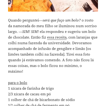
Quando perguntei—
será que faço um bolo?
o rosto
da namorada do meu filho se iluminou num sorriso
largo. —
SIM! SIM!
ela respondeu e sugeriu um bolo
de chocolate. Então fiz
essa receita
, com laranjas que
colhi numa fazenda da universidade. Devoramos
acompanhado de infusão de gengibre e limão [os
limões também colhi na fazenda]. Tirei essa foto
quando já estávamos comendo. A foto não ficou lá
essas coisas, mas o bolo ficou no mínimo, o
máximo!
para o bolo
1 xícara de farinha de trigo
2/3 xícara de cacau em pó
1 colher de chá de bicarbonato de sódio
1/2 colher de chá de fermento em pó