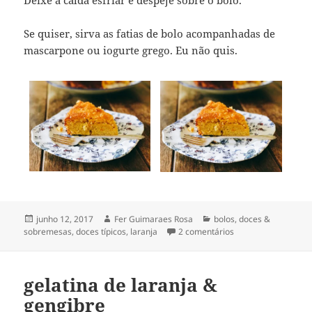
Se quiser, sirva as fatias de bolo acompanhadas de
mascarpone ou iogurte grego. Eu não quis.
Publicado
Autor
Categorias
junho 12, 2017
Fer Guimaraes Rosa
bolos
,
doces &
em
em bolo persa de la
sobremesas
,
doces típicos
,
laranja
2 comentários
gelatina de laranja &
gengibre