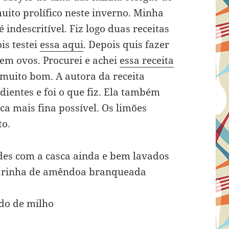
muito prolífico neste inverno. Minha
 indescritível. Fiz logo duas receitas
is testei
essa aqui
. Depois quis fazer
em ovos. Procurei e achei
essa receita
u muito bom. A autora da receita
ientes e foi o que fiz. Ela também
a mais fina possível. Os limões
to.
des com a casca ainda e bem lavados
farinha de amêndoa branqueada
ido de milho