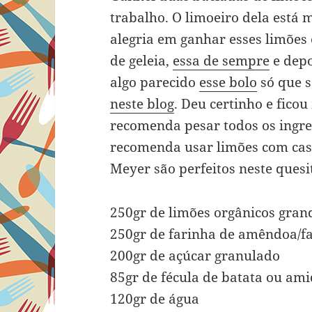
trabalho. O limoeiro dela está 
alegria em ganhar esses limões é
de geleia,
essa de sempre
e depo
algo parecido
esse bolo
só que s
neste blog
. Deu certinho e fico
recomenda pesar todos os ingred
recomenda usar limões com casc
Meyer são perfeitos neste quesi
250gr de limões orgânicos gran
250gr de farinha de amêndoa/
200gr de açúcar granulado
85gr de fécula de batata ou am
120gr de água