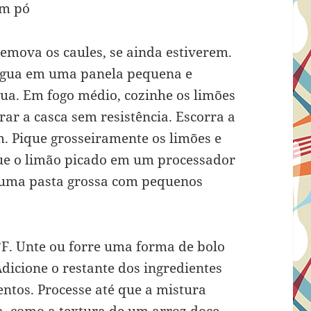
em pó
emova os caules, se ainda estiverem.
 água em uma panela pequena e
gua. Em fogo médio, cozinhe os limões
rar a casca sem resistência. Escorra a
m. Pique grosseiramente os limões e
que o limão picado em um processador
r uma pasta grossa com pequenos
°F. Unte ou forre uma forma de bolo
dicione o restante dos ingredientes
ntos. Processe até que a mistura
, como a textura de um arroz doce