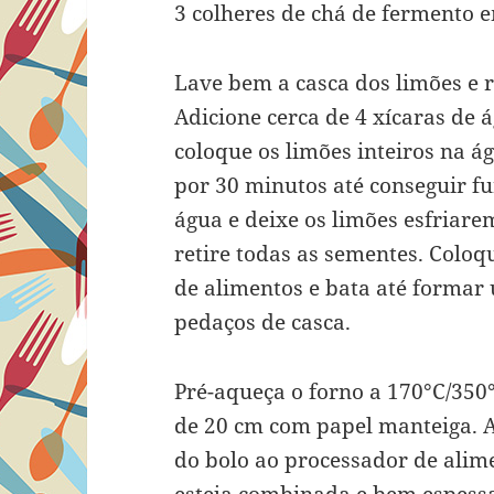
3 colheres de chá de fermento 
Lave bem a casca dos limões e r
Adicione cerca de 4 xícaras de
coloque os limões inteiros na á
por 30 minutos até conseguir fu
água e deixe os limões esfriare
retire todas as sementes. Colo
de alimentos e bata até forma
pedaços de casca.
Pré-aqueça o forno a 170°C/350
de 20 cm com papel manteiga. A
do bolo ao processador de alime
esteja combinada e bem espessa