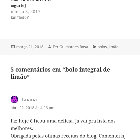
iogurte]
março 5, 2017
Em "bolos"
Publicado
Autor
Categorias
março 21, 2018
Fer Guimaraes Rosa
bolos
,
limão
em
5 comentários em “bolo integral de
limão”
Luana
disse:
abril 22, 2018 às 4:26 pm
Fiz hoje é ficou uma delícia. Ja vai pra lista dos
melhores.
Obrigada pelas otimas receitas do blog. Comentei hj