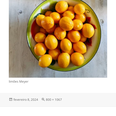
limões Meyer
Publicado
Tamanho
fevereiro 8, 2024
800 × 1067
em
completo