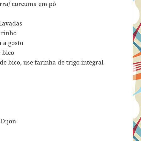
terra/ curcuma em pó
 lavadas
arinho
 a gosto
 bico
de bico, use farinha de trigo integral
 Dijon