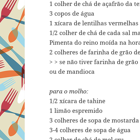
1 colher de chá de açafrão da 
3 copos de água
1 xícara de lentilhas vermelhas
1/2 colher de chá de cada sal m
Pimenta do reino moída na hora
2 colheres de farinha de grão de
> > se não tiver farinha de grão 
ou de mandioca
para o molho:
1/2 xícara de tahine
1 limão espremido
3 colheres de sopa de mostarda
3-4 colheres de sopa de água
2 colher de chá de mel cru