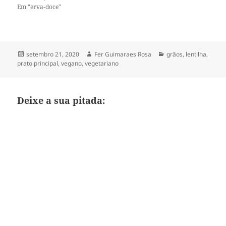
Em "erva-doce"
Publicado
Autor
Categorias
setembro 21, 2020
Fer Guimaraes Rosa
grãos
,
lentilha
,
em
prato principal
,
vegano
,
vegetariano
Deixe a sua pitada: