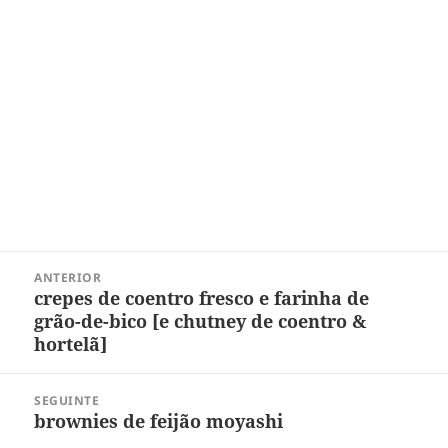
Navegação
ANTERIOR
de
crepes de coentro fresco e farinha de
Post
Post
grão-de-bico [e chutney de coentro &
anterior:
hortelã]
SEGUINTE
brownies de feijão moyashi
Próximo
post: