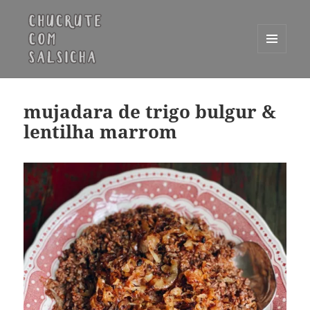
MENU
E
Chucrute com Salsicha
WIDGETS
mujadara de trigo bulgur &
lentilha marrom