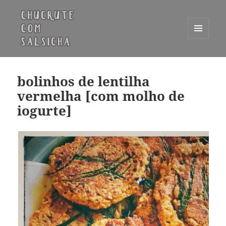
MENU
E
Chucrute com Salsicha
WIDGETS
bolinhos de lentilha
vermelha [com molho de
iogurte]