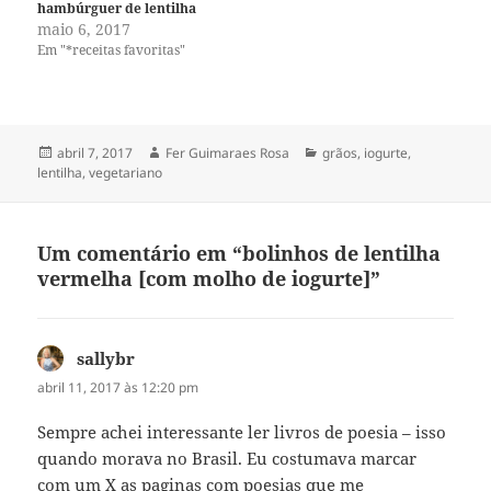
hambúrguer de lentilha
maio 6, 2017
Em "*receitas favoritas"
Publicado
Autor
Categorias
abril 7, 2017
Fer Guimaraes Rosa
grãos
,
iogurte
,
em
lentilha
,
vegetariano
Um comentário em “bolinhos de lentilha
vermelha [com molho de iogurte]”
sallybr
disse:
abril 11, 2017 às 12:20 pm
Sempre achei interessante ler livros de poesia – isso
quando morava no Brasil. Eu costumava marcar
com um X as paginas com poesias que me