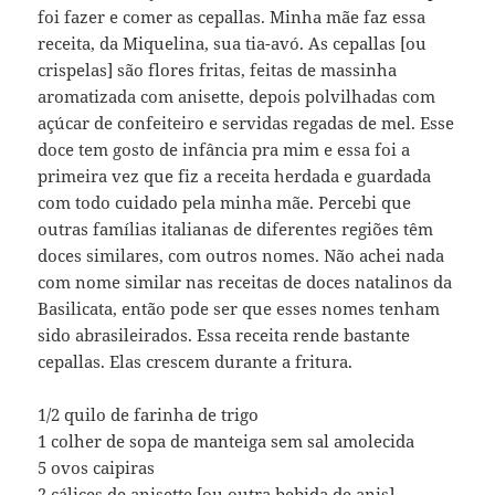
foi fazer e comer as cepallas. Minha mãe faz essa
receita, da Miquelina, sua tia-avó. As cepallas [ou
crispelas] são flores fritas, feitas de massinha
aromatizada com anisette, depois polvilhadas com
açúcar de confeiteiro e servidas regadas de mel. Esse
doce tem gosto de infância pra mim e essa foi a
primeira vez que fiz a receita herdada e guardada
com todo cuidado pela minha mãe. Percebi que
outras famílias italianas de diferentes regiões têm
doces similares, com outros nomes. Não achei nada
com nome similar nas receitas de doces natalinos da
Basilicata, então pode ser que esses nomes tenham
sido abrasileirados. Essa receita rende bastante
cepallas. Elas crescem durante a fritura.
1/2 quilo de farinha de trigo
1 colher de sopa de manteiga sem sal amolecida
5 ovos caipiras
2 cálices de anisette [ou outra bebida de anis]