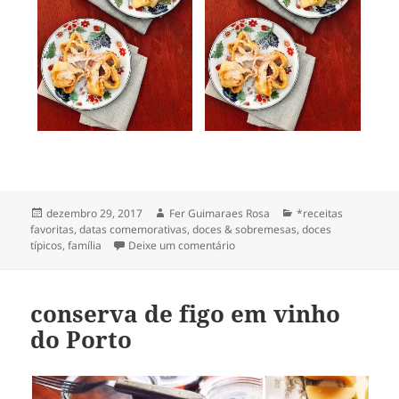
Publicado
Autor
Categorias
dezembro 29, 2017
Fer Guimaraes Rosa
*receitas
em
favoritas
,
datas comemorativas
,
doces & sobremesas
,
doces
em cepallas ou crispelas
típicos
,
família
Deixe um comentário
[da tia Miquelina]
conserva de figo em vinho
do Porto