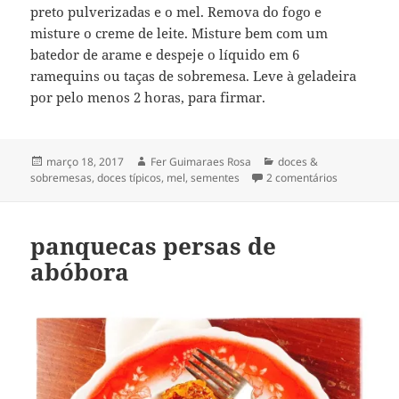
preto pulverizadas e o mel. Remova do fogo e
misture o creme de leite. Misture bem com um
batedor de arame e despeje o líquido em 6
ramequins ou taças de sobremesa. Leve à geladeira
por pelo menos 2 horas, para firmar.
Publicado
Autor
Categorias
março 18, 2017
Fer Guimaraes Rosa
doces &
em
em pudim co
sobremesas
,
doces típicos
,
mel
,
sementes
2 comentários
panquecas persas de
abóbora