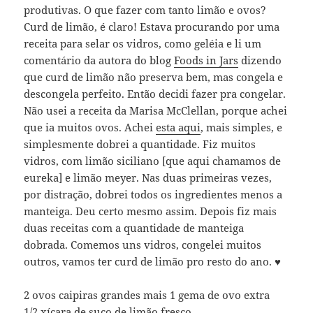
produtivas. O que fazer com tanto limão e ovos?
Curd de limão, é claro! Estava procurando por uma
receita para selar os vidros, como geléia e li um
comentário da autora do blog
Foods in Jars
dizendo
que curd de limão não preserva bem, mas congela e
descongela perfeito. Então decidi fazer pra congelar.
Não usei a receita da Marisa McClellan, porque achei
que ia muitos ovos. Achei
esta aqui
, mais simples, e
simplesmente dobrei a quantidade. Fiz muitos
vidros, com limão siciliano [que aqui chamamos de
eureka] e limão meyer. Nas duas primeiras vezes,
por distração, dobrei todos os ingredientes menos a
manteiga. Deu certo mesmo assim. Depois fiz mais
duas receitas com a quantidade de manteiga
dobrada. Comemos uns vidros, congelei muitos
outros, vamos ter curd de limão pro resto do ano. ♥︎
2 ovos caipiras grandes mais 1 gema de ovo extra
1/2 xícara de suco de limão fresco