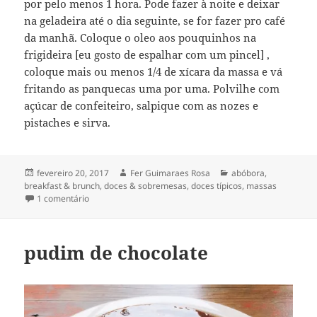
por pelo menos 1 hora. Pode fazer à noite e deixar
na geladeira até o dia seguinte, se for fazer pro café
da manhã. Coloque o oleo aos pouquinhos na
frigideira [eu gosto de espalhar com um pincel] ,
coloque mais ou menos 1/4 de xícara da massa e vá
fritando as panquecas uma por uma. Polvilhe com
açúcar de confeiteiro, salpique com as nozes e
pistaches e sirva.
Publicado
Autor
Categorias
fevereiro 20, 2017
Fer Guimaraes Rosa
abóbora
,
em
breakfast & brunch
,
doces & sobremesas
,
doces típicos
,
massas
em panquecas persas de abóbora
1 comentário
pudim de chocolate