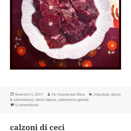
Publicado
Autor
Categorias
fevereiro 5, 2017
Fer Guimaraes Rosa
chocolate
,
doces
em
& sobremesas
,
doces típicos
,
sobremesa gelada
em pudim de chocolate
5 comentários
calzoni di ceci