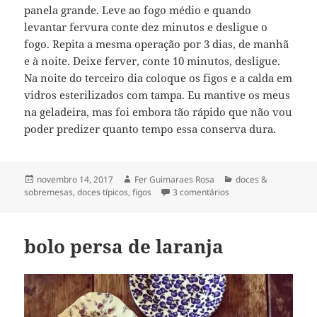
panela grande. Leve ao fogo médio e quando
levantar fervura conte dez minutos e desligue o
fogo. Repita a mesma operação por 3 dias, de manhã
e à noite. Deixe ferver, conte 10 minutos, desligue.
Na noite do terceiro dia coloque os figos e a calda em
vidros esterilizados com tampa. Eu mantive os meus
na geladeira, mas foi embora tão rápido que não vou
poder predizer quanto tempo essa conserva dura.
Publicado
Autor
Categorias
novembro 14, 2017
Fer Guimaraes Rosa
doces &
em
em conserva de figo e
sobremesas
,
doces típicos
,
figos
3 comentários
bolo persa de laranja