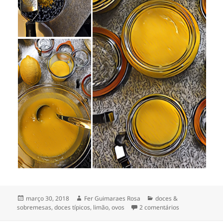
Publicado
Autor
Categorias
março 30, 2018
Fer Guimaraes Rosa
doces &
em
em curd de limão
sobremesas
,
doces típicos
,
limão
,
ovos
2 comentários