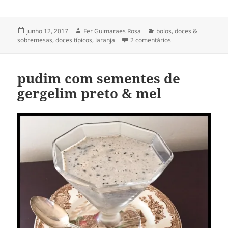
Publicado
Autor
Categorias
junho 12, 2017
Fer Guimaraes Rosa
bolos
,
doces &
em
em bolo persa de la
sobremesas
,
doces típicos
,
laranja
2 comentários
pudim com sementes de
gergelim preto & mel