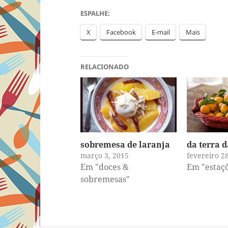
ESPALHE:
X
Facebook
E-mail
Mais
RELACIONADO
sobremesa de laranja
da terra d
março 3, 2015
fevereiro 2
Em "doces &
Em "estaçõ
sobremesas"