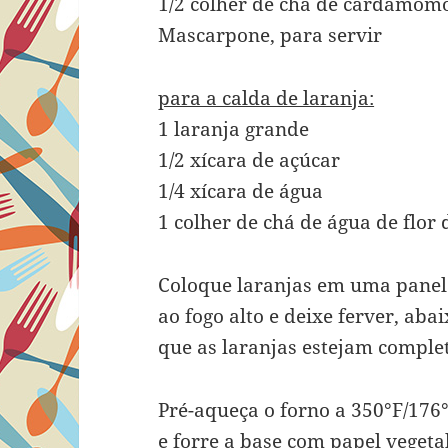
1/2 colher de chá de cardamom
Mascarpone, para servir
para a calda de laranja:
1 laranja grande
1/2 xícara de açúcar
1/4 xícara de água
1 colher de chá de água de flor 
Coloque laranjas em uma panela
ao fogo alto e deixe ferver, aba
que as laranjas estejam comple
Pré-aqueça o forno a 350°F/176
e forre a base com papel vegetal