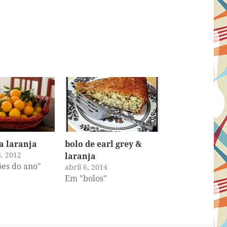
a laranja
bolo de earl grey &
8, 2012
laranja
es do ano"
abril 6, 2014
Em "bolos"