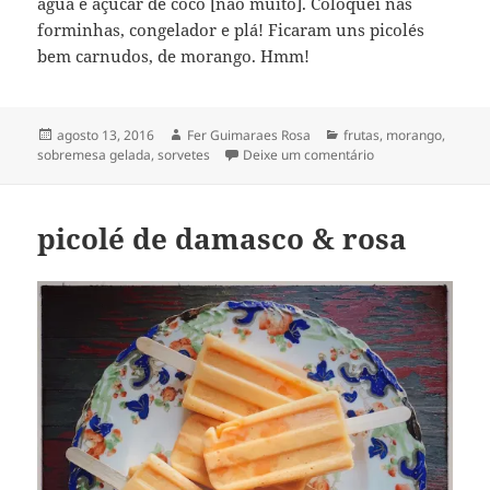
água e açúcar de coco [não muito]. Coloquei nas
forminhas, congelador e plá! Ficaram uns picolés
bem carnudos, de morango. Hmm!
Publicado
Autor
Categorias
agosto 13, 2016
Fer Guimaraes Rosa
frutas
,
morango
,
em
em picolé de mora
sobremesa gelada
,
sorvetes
Deixe um comentário
picolé de damasco & rosa