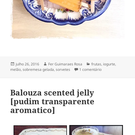
Publicado
Autor
Categorias
julho 26, 2016
Fer Guimaraes Rosa
frutas
,
iogurte
,
em
em sorvete & picol
melão
,
sobremesa gelada
,
sorvetes
1 comentário
Balouza scented jelly
[pudim transparente
aromatico]