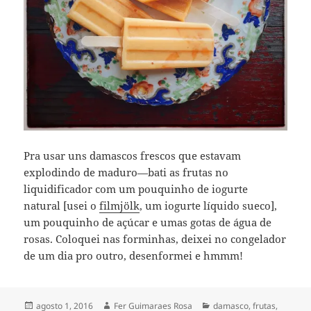
Pra usar uns damascos frescos que estavam
explodindo de maduro—bati as frutas no
liquidificador com um pouquinho de iogurte
natural [usei o
filmjölk
, um iogurte líquido sueco],
um pouquinho de açúcar e umas gotas de água de
rosas. Coloquei nas forminhas, deixei no congelador
de um dia pro outro, desenformei e hmmm!
Publicado
Autor
Categorias
agosto 1, 2016
Fer Guimaraes Rosa
damasco
,
frutas
,