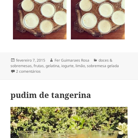
Publicado
Autor
Categorias
fevereiro 7, 2015
Fer Guimaraes Rosa
doces &
em
sobremesas
,
frutas
,
gelatina
,
iogurte
,
limão
,
sobremesa gelada
em panna cotta de limão meyer
2 comentários
[outra versão]
pudim de tangerina