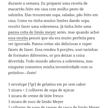
durante a semana. Eu preparei uma receita de
macarrão feito em casa com molho pesto de
salsinha. Elas trouxeram sopa, saladas, pão feito em
casa. Como eu tinha muitos limões dando sopa,
resolvi fazer uma sobremesa. Já tinha feito uma
panna cotta de limão meyer
antes, mas quando achei
essa receita
pensei que ela era muito perfeita para
ser ignorada. Panna cottas são deliciosas e super
fáceis de fazer. Essa rendeu 8 porções, usei tacinhas
de formatos diferentes, só pra deixar a coisa
divertida. Todo mundo adorou a sobremesa, mas
ninguém comentou minha inventividade com os
potinhos—fuén!
1 envelope [7gr] de gelatina em pó sem sabor
1 xícara + 2 colheres de sopa de açúcar
1 xícara de creme de leite fresco
1 xícara de suco de limão Meyer
2 colheres de sopa de raspas de casca de limão Meyer