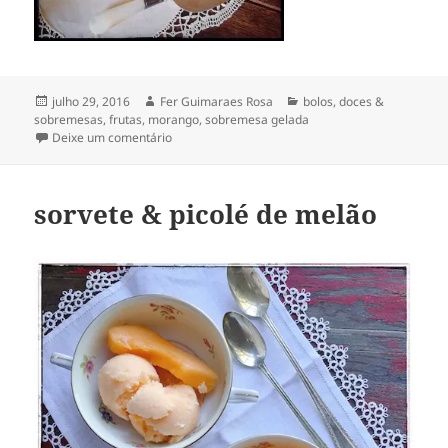
Publicado
Autor
Categorias
julho 29, 2016
Fer Guimaraes Rosa
bolos
,
doces &
em
sobremesas
,
frutas
,
morango
,
sobremesa gelada
em bolo gelado de morango ● ● strawberry icebo
Deixe um comentário
sorvete & picolé de melão