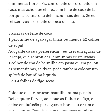
eliminei as flores. Fiz com o leite de coco feito em
casa, mas acho que ele fez com leite de coco de lata,
porque a pannacotta dele ficou mais densa. Se eu
refizer, vou usar leite de coco de lata.
3 xícaras de leite de coco
1 pacotinho de agar-agar [mais ou menos 1/2 colher
de sopa]
Adoçante da sua preferência––eu usei um açúcar de
laranja, que sobrou das
laranjinhas cristalizadas
1 colher de chá de baunilha em pasta ou em pó, ou
as sementinhas, se tiver. pode também colocar um
splash
de baunilha líquida
3 ou 4 folhas de figo secas
Coloque o leite, açúcar, baunilha numa panela.
Deixe quase ferver, adicione as folhas de figo, e
deixe em infusão por algumas horas ou de um dia
para o outro. Depois coe para remover as folhas,