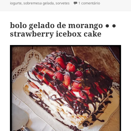
em
em picolé de dama
iogurte
,
sobremesa gelada
,
sorvetes
1 comentário
bolo gelado de morango ● ●
strawberry icebox cake