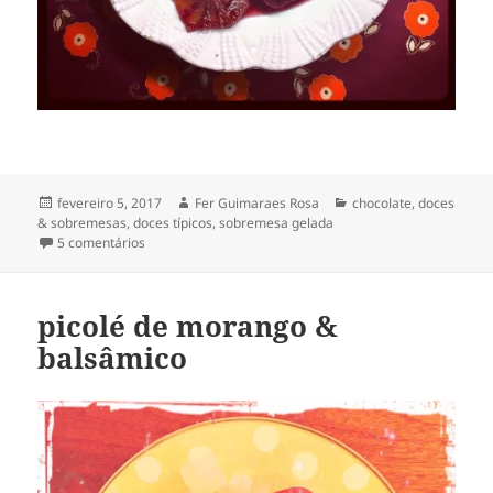
Publicado
Autor
Categorias
fevereiro 5, 2017
Fer Guimaraes Rosa
chocolate
,
doces
em
& sobremesas
,
doces típicos
,
sobremesa gelada
em pudim de chocolate
5 comentários
picolé de morango &
balsâmico