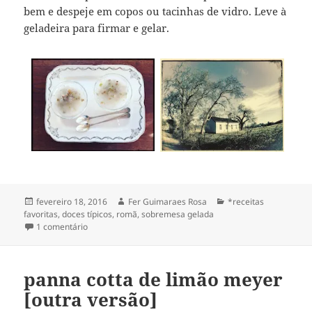
bem e despeje em copos ou tacinhas de vidro. Leve à
geladeira para firmar e gelar.
Publicado
Autor
Categorias
fevereiro 18, 2016
Fer Guimaraes Rosa
*receitas
em
favoritas
,
doces típicos
,
romã
,
sobremesa gelada
em Balouza scented jelly
1 comentário
[pudim transparente aromatico]
panna cotta de limão meyer
[outra versão]