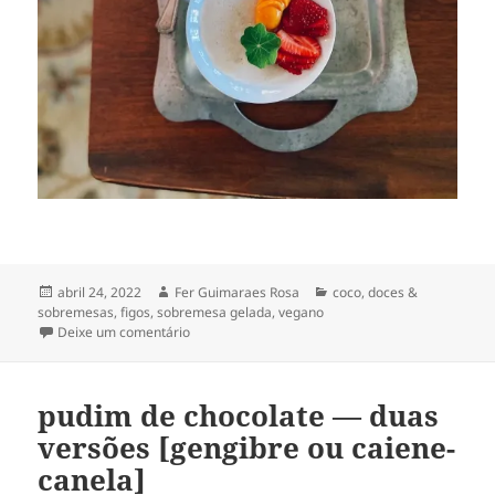
Publicado
Autor
Categorias
abril 24, 2022
Fer Guimaraes Rosa
coco
,
doces &
em
sobremesas
,
figos
,
sobremesa gelada
,
vegano
em pannacotta de leite de coco infuso em folha de
Deixe um comentário
pudim de chocolate — duas
versões [gengibre ou caiene-
canela]