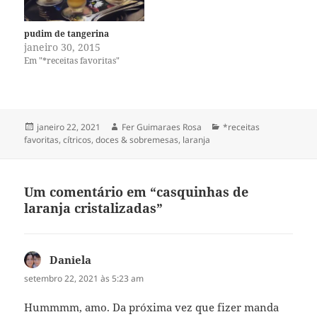
pudim de tangerina
janeiro 30, 2015
Em "*receitas favoritas"
Publicado
Autor
Categorias
janeiro 22, 2021
Fer Guimaraes Rosa
*receitas
em
favoritas
,
cítricos
,
doces & sobremesas
,
laranja
Um comentário em “casquinhas de
laranja cristalizadas”
Daniela
disse:
setembro 22, 2021 às 5:23 am
Hummmm, amo. Da próxima vez que fizer manda