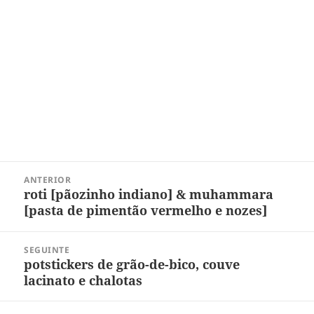
Navegação
ANTERIOR
de
roti [pãozinho indiano] & muhammara
Post
Post
[pasta de pimentão vermelho e nozes]
anterior:
SEGUINTE
potstickers de grão-de-bico, couve
Próximo
lacinato e chalotas
post: