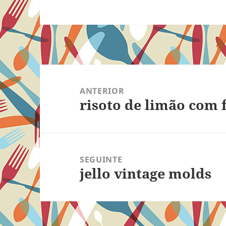
Navegação
de
ANTERIOR
risoto de limão com 
Post
Post
anterior:
SEGUINTE
jello vintage molds
Próximo
post: