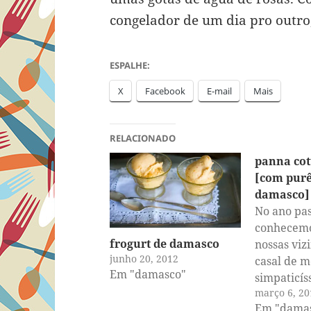
congelador de um dia pro outr
ESPALHE:
X
Facebook
E-mail
Mais
RELACIONADO
panna cot
[com purê
damasco]
No ano pa
conhecemo
frogurt de damasco
nossas viz
junho 20, 2012
casal de m
Em "damasco"
simpaticí
março 6, 20
evento de 
Em "dama