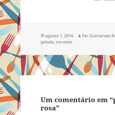
organizad
da rua ao 
então est
tentando 
jantar jun
muitos tex
Publicado
Autor
agosto 1, 2016
Fer Guimaraes R
finalment
em
gelada
,
sorvetes
por uma no
num sába
Um comentário em “p
rosa”