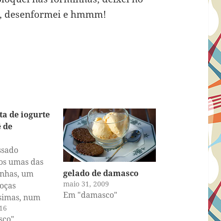
o, desenformei e hmmm!
ta de iogurte
 de
ssado
s umas das
gelado de damasco
inhas, um
maio 31, 2009
oças
Em "damasco"
ssimas, num
16
final de ano
sco"