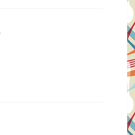
sse:
m