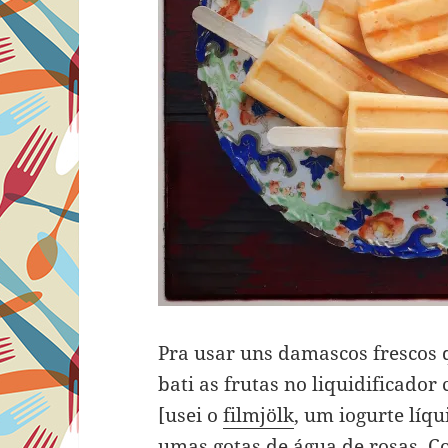
Pra usar uns damascos fresco
bati as frutas no liquidificado
[usei o
filmjölk
, um iogurte líq
umas gotas de água de rosas. C