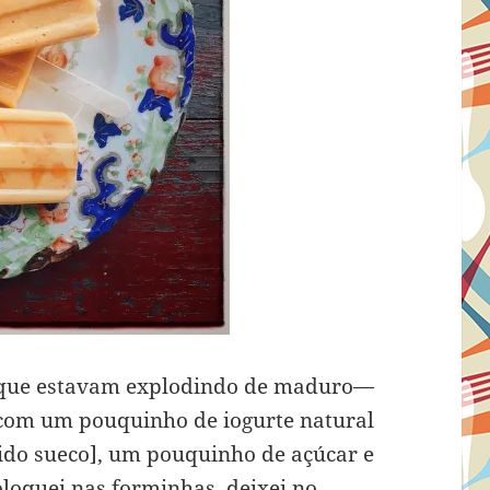
s que estavam explodindo de maduro—
r com um pouquinho de iogurte natural
uido sueco], um pouquinho de açúcar e
oloquei nas forminhas, deixei no