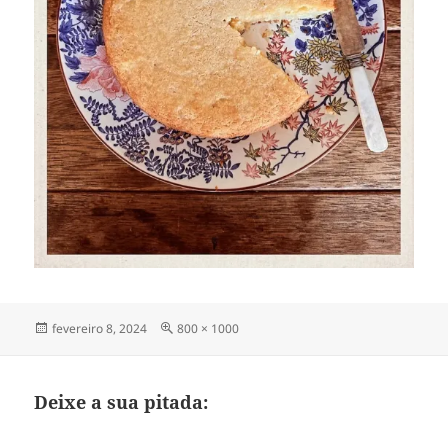
Publicado
Tamanho
fevereiro 8, 2024
800 × 1000
em
completo
Deixe a sua pitada: