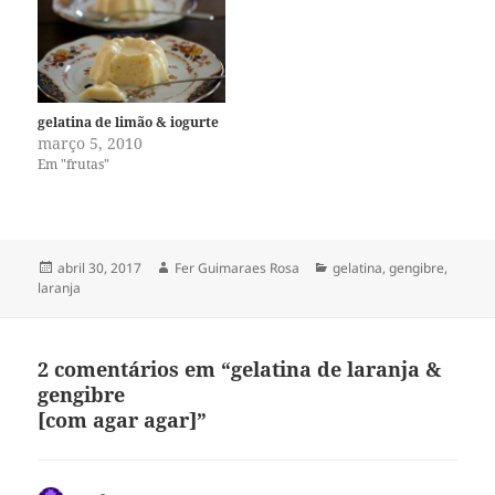
gelatina de limão & iogurte
março 5, 2010
Em "frutas"
Publicado
Autor
Categorias
abril 30, 2017
Fer Guimaraes Rosa
gelatina
,
gengibre
,
em
laranja
2 comentários em “gelatina de laranja &
gengibre
[com agar agar]”