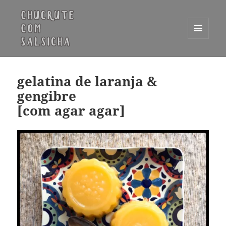
MENU
E
Chucrute com Salsicha
WIDGETS
gelatina de laranja &
gengibre
[com agar agar]