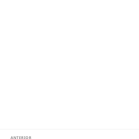
Navegação
ANTERIOR