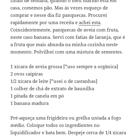
finais de semana, quando o meu marido está em
casa, comemos pão. Mas às vezes esqueço de
comprar e nesse dia fiz panquecas. Procurei
rapidamente por uma receita e
achei esta
.
Coincidentemente, panquecas de aveia com fruta,
neste caso banana. Servi com fatias de laranja, que é
a fruta que mais abunda na minha cozinha neste
momento. Polvilhei com uma mistura de sementes.
1 xícara de aveia grossa [*uso sempre a orgânica]
2 ovos caipiras
1/2 xícara de leite [*usei o de castanhas]
1 colher de chá de extrato de baunilha
1 pitada de canela em pó
1 banana madura
Pré-aqueça uma frigideira ou grelha untada a fogo
médio. Coloque todos os ingredientes no
liquidificador e bata bem. Despeje cerca de 1/4 xícara