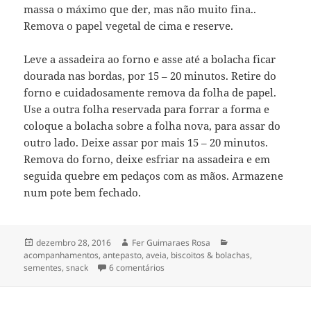
massa o máximo que der, mas não muito fina..
Remova o papel vegetal de cima e reserve.
Leve a assadeira ao forno e asse até a bolacha ficar
dourada nas bordas, por 15 – 20 minutos. Retire do
forno e cuidadosamente remova da folha de papel.
Use a outra folha reservada para forrar a forma e
coloque a bolacha sobre a folha nova, para assar do
outro lado. Deixe assar por mais 15 – 20 minutos.
Remova do forno, deixe esfriar na assadeira e em
seguida quebre em pedaços com as mãos. Armazene
num pote bem fechado.
Publicado
Autor
Categorias
dezembro 28, 2016
Fer Guimaraes Rosa
em
acompanhamentos
,
antepasto
,
aveia
,
biscoitos & bolachas
,
em bolacha de aveia e sementes
sementes
,
snack
6 comentários