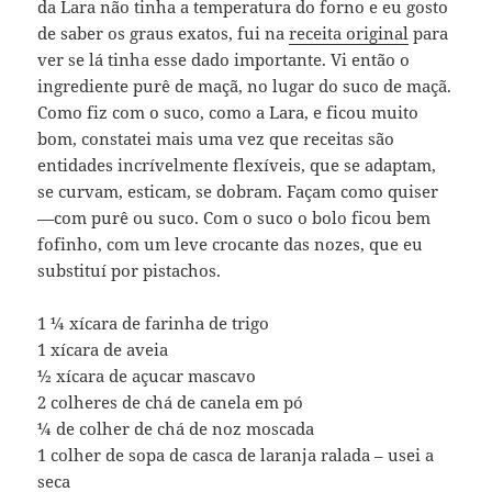
da Lara não tinha a temperatura do forno e eu gosto
de saber os graus exatos, fui na
receita original
para
ver se lá tinha esse dado importante. Vi então o
ingrediente purê de maçã, no lugar do suco de maçã.
Como fiz com o suco, como a Lara, e ficou muito
bom, constatei mais uma vez que receitas são
entidades incrívelmente flexíveis, que se adaptam,
se curvam, esticam, se dobram. Façam como quiser
—com purê ou suco. Com o suco o bolo ficou bem
fofinho, com um leve crocante das nozes, que eu
substituí por pistachos.
1 ¼ xícara de farinha de trigo
1 xícara de aveia
½ xícara de açucar mascavo
2 colheres de chá de canela em pó
¼ de colher de chá de noz moscada
1 colher de sopa de casca de laranja ralada – usei a
seca