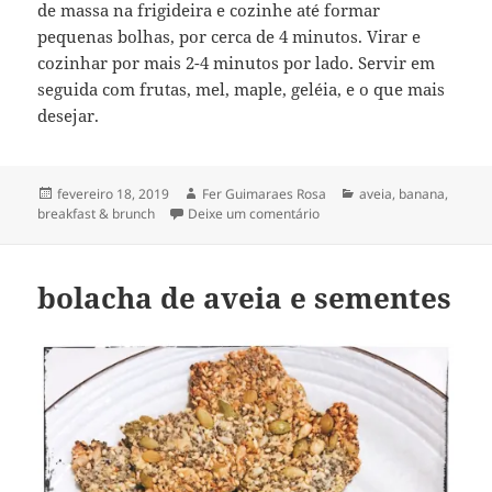
de massa na frigideira e cozinhe até formar
pequenas bolhas, por cerca de 4 minutos. Virar e
cozinhar por mais 2-4 minutos por lado. Servir em
seguida com frutas, mel, maple, geléia, e o que mais
desejar.
Publicado
Autor
Categorias
fevereiro 18, 2019
Fer Guimaraes Rosa
aveia
,
banana
,
em
em panquecas de banana c
breakfast & brunch
Deixe um comentário
bolacha de aveia e sementes