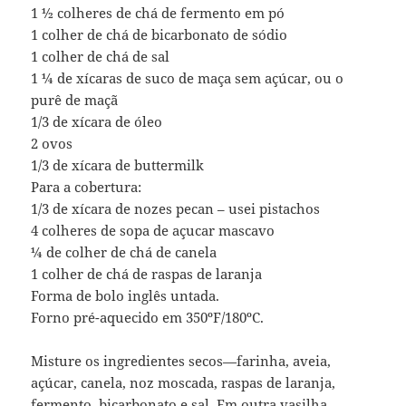
1 ½ colheres de chá de fermento em pó
1 colher de chá de bicarbonato de sódio
1 colher de chá de sal
1 ¼ de xícaras de suco de maça sem açúcar, ou o
purê de maçã
1/3 de xícara de óleo
2 ovos
1/3 de xícara de buttermilk
Para a cobertura:
1/3 de xícara de nozes pecan – usei pistachos
4 colheres de sopa de açucar mascavo
¼ de colher de chá de canela
1 colher de chá de raspas de laranja
Forma de bolo inglês untada.
Forno pré-aquecido em 350ºF/180ºC.
Misture os ingredientes secos—farinha, aveia,
açúcar, canela, noz moscada, raspas de laranja,
fermento, bicarbonato e sal. Em outra vasilha,