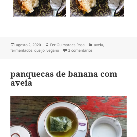
Publicado
Autor
Categorias
agosto 2, 2020
Fer Guimaraes Rosa
aveia
,
em
em requeijão de aveia fe
fermentados
,
queijo
,
vegano
2 comentários
panquecas de banana com
aveia