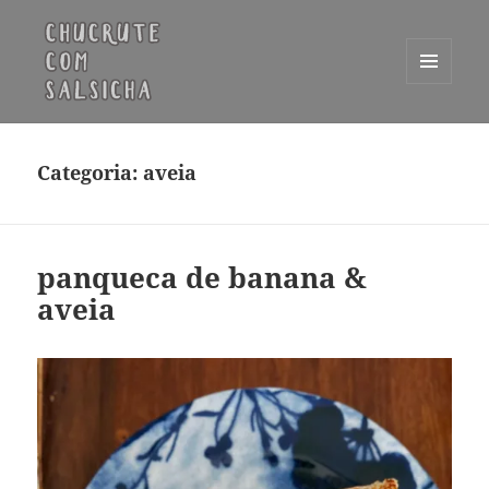
MENU
E
Chucrute com Salsicha
WIDGETS
Categoria:
aveia
panqueca de banana &
aveia