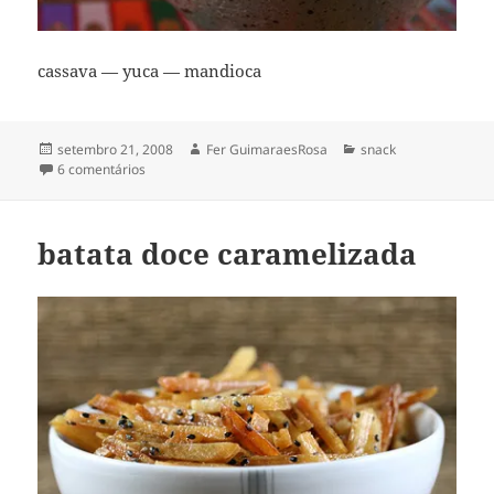
cassava — yuca — mandioca
Publicado
Autor
Categorias
setembro 21, 2008
Fer GuimaraesRosa
snack
em
em cassava chips
6 comentários
batata doce caramelizada