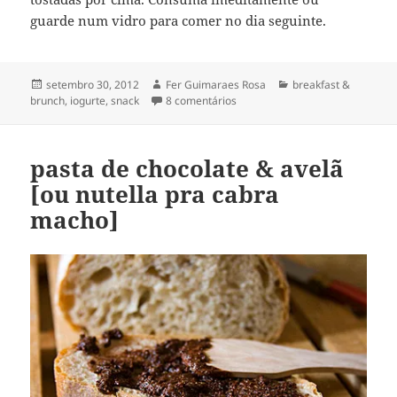
guarde num vidro para comer no dia seguinte.
Publicado
Autor
Categorias
setembro 30, 2012
Fer Guimaraes Rosa
breakfast &
em
em bircher-benner muesli
brunch
,
iogurte
,
snack
8 comentários
pasta de chocolate & avelã
[ou nutella pra cabra
macho]