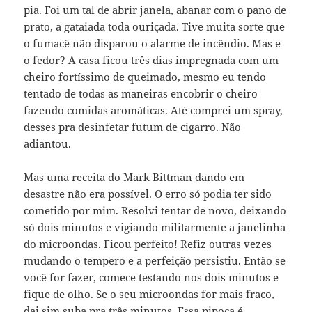
pia. Foi um tal de abrir janela, abanar com o pano de
prato, a gataiada toda ouriçada. Tive muita sorte que
o fumacê não disparou o alarme de incêndio. Mas e
o fedor? A casa ficou três dias impregnada com um
cheiro fortíssimo de queimado, mesmo eu tendo
tentado de todas as maneiras encobrir o cheiro
fazendo comidas aromáticas. Até comprei um spray,
desses pra desinfetar futum de cigarro. Não
adiantou.
Mas uma receita do Mark Bittman dando em
desastre não era possível. O erro só podia ter sido
cometido por mim. Resolvi tentar de novo, deixando
só dois minutos e vigiando militarmente a janelinha
do microondas. Ficou perfeito! Refiz outras vezes
mudando o tempero e a perfeição persistiu. Então se
você for fazer, comece testando nos dois minutos e
fique de olho. Se o seu microondas for mais fraco,
dai sim suba pra três minutos. Essa pipoca é