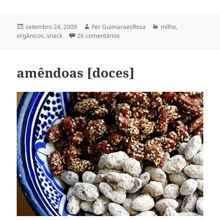
Publicado
Autor
Categorias
setembro 24, 2009
Fer GuimaraesRosa
milho
,
em
em pipoca estourada no saco de pa
orgânicos
,
snack
26 comentários
amêndoas [doces]