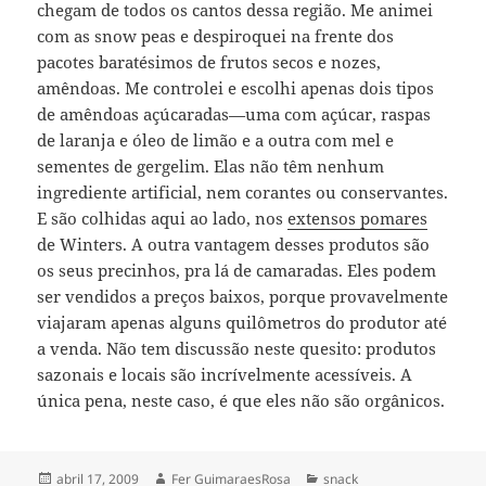
chegam de todos os cantos dessa região. Me animei
com as snow peas e despiroquei na frente dos
pacotes baratésimos de frutos secos e nozes,
amêndoas. Me controlei e escolhi apenas dois tipos
de amêndoas açúcaradas—uma com açúcar, raspas
de laranja e óleo de limão e a outra com mel e
sementes de gergelim. Elas não têm nenhum
ingrediente artificial, nem corantes ou conservantes.
E são colhidas aqui ao lado, nos
extensos pomares
de Winters. A outra vantagem desses produtos são
os seus precinhos, pra lá de camaradas. Eles podem
ser vendidos a preços baixos, porque provavelmente
viajaram apenas alguns quilômetros do produtor até
a venda. Não tem discussão neste quesito: produtos
sazonais e locais são incrívelmente acessíveis. A
única pena, neste caso, é que eles não são orgânicos.
Publicado
Autor
Categorias
abril 17, 2009
Fer GuimaraesRosa
snack