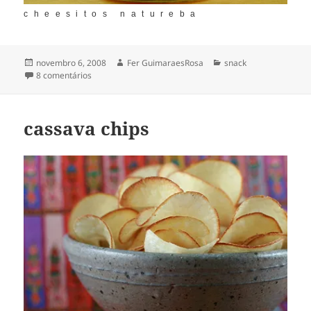
cheesitos natureba
Publicado
Autor
Categorias
novembro 6, 2008
Fer GuimaraesRosa
snack
em
em um oxímoro
8 comentários
cassava chips