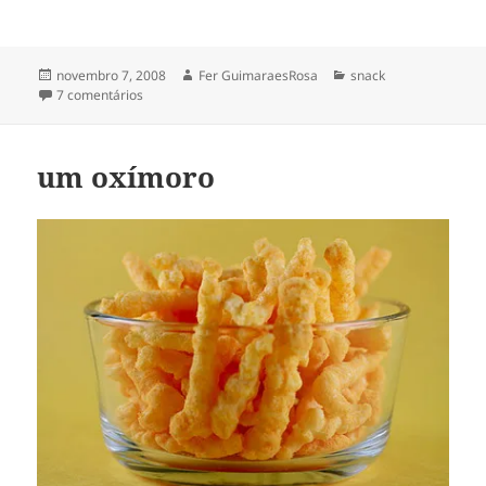
Publicado
Autor
Categorias
novembro 7, 2008
Fer GuimaraesRosa
snack
em
em adoro os japoneses
7 comentários
um oxímoro