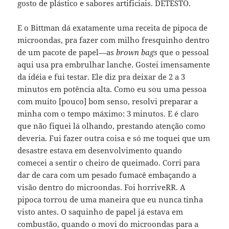
gosto de plástico e sabores artificiais. DETESTO.
E o Bittman dá exatamente uma receita de pipoca de
microondas, pra fazer com milho fresquinho dentro
de um pacote de papel—as
brown bags
que o pessoal
aqui usa pra embrulhar lanche. Gostei imensamente
da idéia e fui testar. Ele diz pra deixar de 2 a 3
minutos em potência alta. Como eu sou uma pessoa
com muito [pouco] bom senso, resolvi preparar a
minha com o tempo máximo: 3 minutos. E é claro
que não fiquei lá olhando, prestando atenção como
deveria. Fui fazer outra coisa e só me toquei que um
desastre estava em desenvolvimento quando
comecei a sentir o cheiro de queimado. Corri para
dar de cara com um pesado fumacê embaçando a
visão dentro do microondas. Foi horriveRR. A
pipoca torrou de uma maneira que eu nunca tinha
visto antes. O saquinho de papel já estava em
combustão, quando o movi do microondas para a