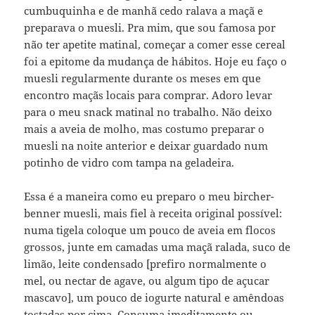
cumbuquinha e de manhã cedo ralava a maçã e
preparava o muesli. Pra mim, que sou famosa por
não ter apetite matinal, começar a comer esse cereal
foi a epitome da mudança de hábitos. Hoje eu faço o
muesli regularmente durante os meses em que
encontro maçãs locais para comprar. Adoro levar
para o meu snack matinal no trabalho. Não deixo
mais a aveia de molho, mas costumo preparar o
muesli na noite anterior e deixar guardado num
potinho de vidro com tampa na geladeira.
Essa é a maneira como eu preparo o meu bircher-
benner muesli, mais fiel à receita original possível:
numa tigela coloque um pouco de aveia em flocos
grossos, junte em camadas uma maçã ralada, suco de
limão, leite condensado [prefiro normalmente o
mel, ou nectar de agave, ou algum tipo de açucar
mascavo], um pouco de iogurte natural e amêndoas
tostadas por cima. Consuma imeditamente ou