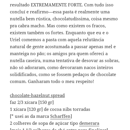
resultado EXTREMAMENTE FORTE. Com tudo isso
concluí e reafirmo—essa pasta é realmente uma
nutella bem rústica, chocolatudíssima, coisa mesmo
pra cabra macho. Mas como existem os fracos,
existem também os fortes. Enquanto que eu e o
Uriel comemos a pasta com aquela relutância
natural de gente acostumada a passar apenas mel e
manteiga no pão; os amigos pra quem ofereci a
nutella caseira, numa tentativa de desovar as sobras,
não só adoraram, como devoraram nacos inteiros
solidificados, como se fossem pedaços de chocolate
comum. Ganharam todo o meu respeito!
chocolate-hazelnut spread
faz 2/3 xícara [150 gr]
1 xícara [120 gr] de cocoa nibs torradas
[* usei as da marca
Scharffen
]
2 colheres de sopa de açúcar tipo
demerara
[mais 1 1/2 colheres de chá extra para finalizar]