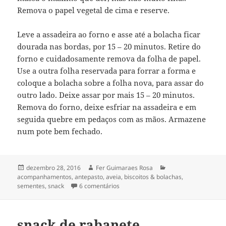
Remova o papel vegetal de cima e reserve.
Leve a assadeira ao forno e asse até a bolacha ficar
dourada nas bordas, por 15 – 20 minutos. Retire do
forno e cuidadosamente remova da folha de papel.
Use a outra folha reservada para forrar a forma e
coloque a bolacha sobre a folha nova, para assar do
outro lado. Deixe assar por mais 15 – 20 minutos.
Remova do forno, deixe esfriar na assadeira e em
seguida quebre em pedaços com as mãos. Armazene
num pote bem fechado.
Publicado
Autor
Categorias
dezembro 28, 2016
Fer Guimaraes Rosa
em
acompanhamentos
,
antepasto
,
aveia
,
biscoitos & bolachas
,
em bolacha de aveia e sementes
sementes
,
snack
6 comentários
snack de rabanete