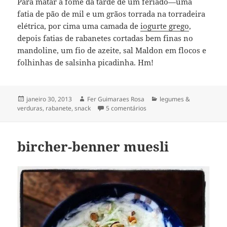
Para matar a fome da tarde de um feriado—uma
fatia de pão de mil e um grãos torrada na torradeira
elétrica, por cima uma camada de
iogurte grego
,
depois fatias de rabanetes cortadas bem finas no
mandoline, um fio de azeite, sal Maldon em flocos e
folhinhas de salsinha picadinha. Hm!
Publicado
Autor
Categorias
janeiro 30, 2013
Fer Guimaraes Rosa
legumes &
em
em snack de rabanete
verduras
,
rabanete
,
snack
5 comentários
bircher-benner muesli