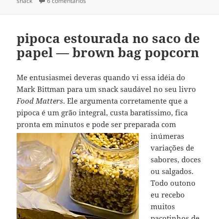
em
em pasta de chocolate & avelã
snack
6 comentários
[ou nutella pra cabra macho]
pipoca estourada no saco de
papel — brown bag popcorn
Me entusiasmei deveras quando vi essa idéia do
Mark Bittman para um snack saudável no seu livro
Food Matters
. Ele argumenta corretamente que a
pipoca é um grão integral, custa baratíssimo, fica
pronta em minutos e
pode ser preparada com
inúmeras
variações de
sabores, doces
ou salgados.
Todo outono
eu recebo
muitos
pacotinhos de