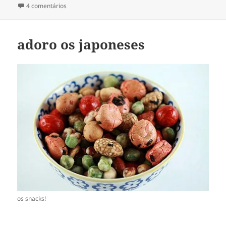
em
em amêndoas [doces]
4 comentários
adoro os japoneses
os snacks!