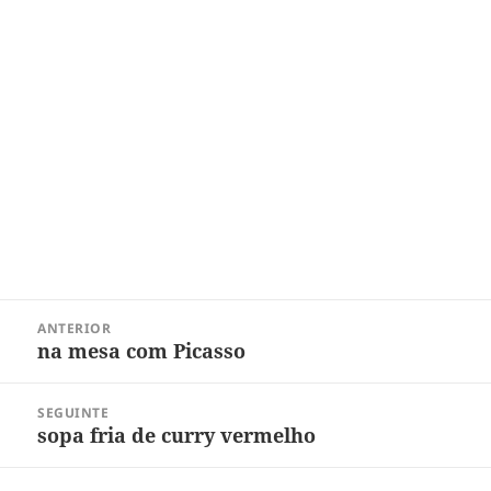
Navegação
ANTERIOR
de
na mesa com Picasso
Post
Post
anterior:
SEGUINTE
sopa fria de curry vermelho
Próximo
post: