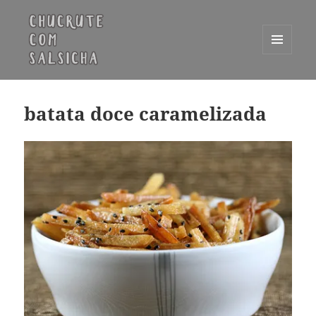
MENU
E
Chucrute com Salsicha
WIDGETS
batata doce caramelizada