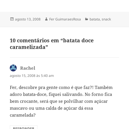
Publicado
Autor
Categorias
agosto 13, 2008
Fer GuimaraesRosa
batata
,
snack
em
10 comentários em “batata doce
caramelizada”
Rachel
disse:
agosto 15, 2008 às 5:40 am
Fer, descobre pra gente como é que faz?! Também
adoro batata-doce, fiquei salivando. No forno fica
bem crocante, será que se polvilhar com açúcar
mascavo ou uma calda de açúcar dá essa
caramelada?
RESPONDER