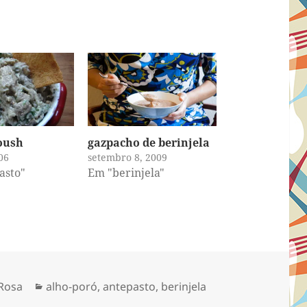
oush
gazpacho de berinjela
06
setembro 8, 2009
asto"
Em "berinjela"
Categorias
Rosa
alho-poró
,
antepasto
,
berinjela