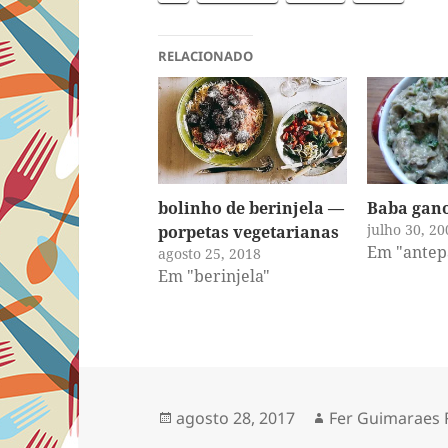
RELACIONADO
bolinho de berinjela —
Baba gan
julho 30, 20
porpetas vegetarianas
Em "antep
agosto 25, 2018
Em "berinjela"
Publicado
Autor
agosto 28, 2017
Fer Guimaraes 
em