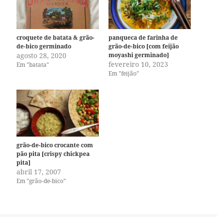
croquete de batata & grão-
panqueca de farinha de
de-bico germinado
grão-de-bico [com feijão
agosto 28, 2020
moyashi germinado]
fevereiro 10, 2023
Em "batata"
Em "feijão"
grão-de-bico crocante com
pão pita [crispy chickpea
pita]
abril 17, 2007
Em "grão-de-bico"