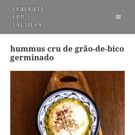
MENU
E
Chucrute com Salsicha
WIDGETS
hummus cru de grão-de-bico
germinado