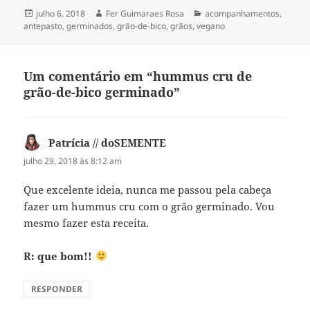
Publicado
Autor
Categorias
julho 6, 2018
Fer Guimaraes Rosa
acompanhamentos
,
em
antepasto
,
germinados
,
grão-de-bico
,
grãos
,
vegano
Um comentário em “hummus cru de
grão-de-bico germinado”
Patrícia // doSEMENTE
disse:
julho 29, 2018 às 8:12 am
Que excelente ideia, nunca me passou pela cabeça
fazer um hummus cru com o grão germinado. Vou
mesmo fazer esta receita.
R: que bom!!
RESPONDER