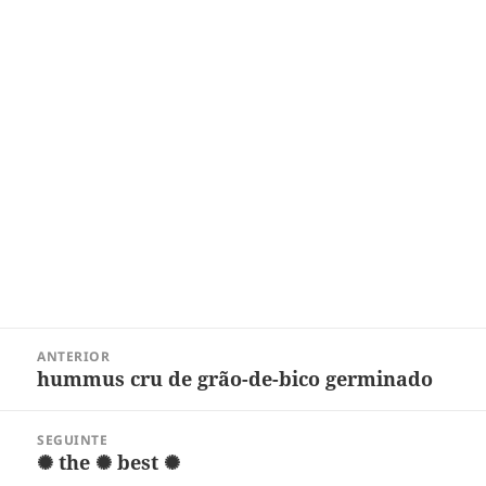
Navegação
ANTERIOR
de
hummus cru de grão-de-bico germinado
Post
Post
anterior:
SEGUINTE
✺ the ✺ best ✺
Próximo