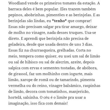
Woodland vende os primeiros tomates da estação. A
barraca deles é bem popular. Eles trazem também
pepinos, abobrinhas, pimentões e as berinjelas. E as
berinjelas são lindas, eu
*tenho*
que comprar!
Essas não precisam salgar pra tirar amargo, deixar
de molho no vinagre, nada desses truques. Usa-se
direto. E aprendi que berinjela não precisa de
geladeira, desde que usada dentro de uns 3 dias.
Essas fiz na churrasqueira, grelhadas. Corta no
meio, tempera como quiser, eu usei um sal de limão
ou sal de hibisco ou sal de alecrim, azeite, depois
salpica com ervas e sementes tostadas, de abóbora,
de girassol, faz um molhinho com iogurte, mais
limão, xarope de romã ou de tamarindo, pimenta
vermelha ou do reino, vinagre balsâmico, raspinhas
de limão, decora com tomatinhos, manjericão,
hortelã, salsinha. O céu é o limite pra usar a
imaginação, isso fica com demais!