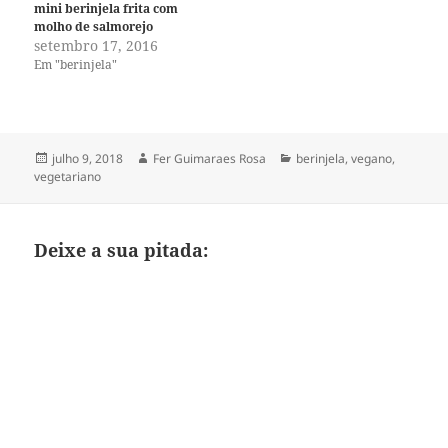
mini berinjela frita com
molho de salmorejo
setembro 17, 2016
Em "berinjela"
Publicado
Autor
Categorias
julho 9, 2018
Fer Guimaraes Rosa
berinjela
,
vegano
,
em
vegetariano
Deixe a sua pitada: