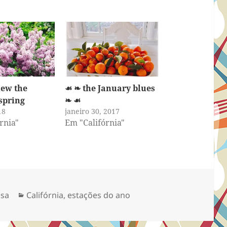
new the
☙ ❧ the January blues
spring
❧ ☙
18
janeiro 30, 2017
rnia"
Em "Califórnia"
Categorias
osa
Califórnia
,
estações do ano