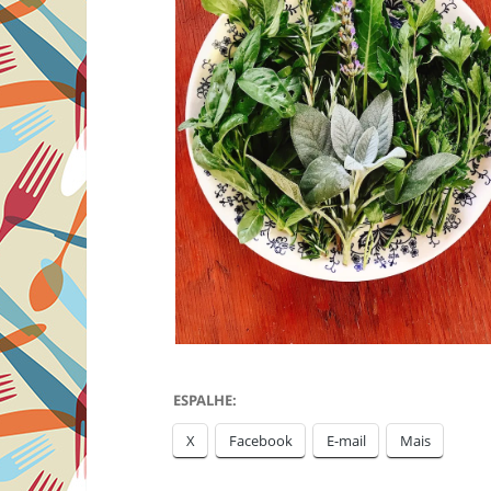
ESPALHE:
X
Facebook
E-mail
Mais