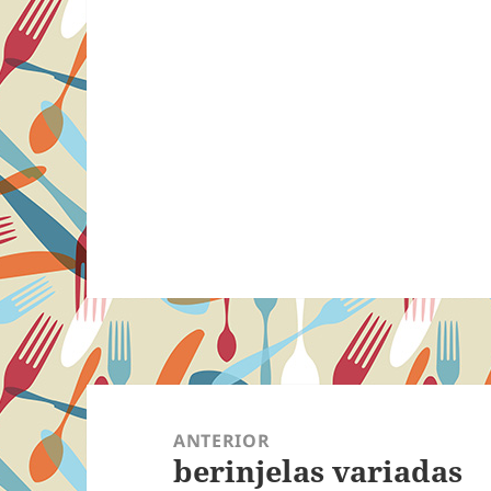
Navegação
de
ANTERIOR
berinjelas variadas
Post
Post