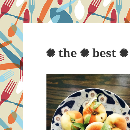
✺ the ✺ best ✺