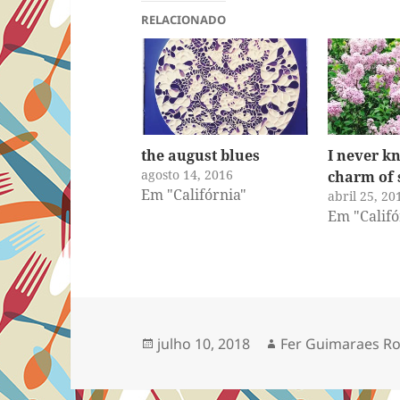
RELACIONADO
the august blues
I never k
agosto 14, 2016
charm of 
Em "Califórnia"
abril 25, 20
Em "Califó
Publicado
Autor
julho 10, 2018
Fer Guimaraes R
em