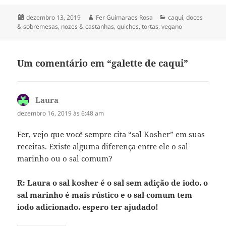
Publicado
Autor
Categorias
dezembro 13, 2019
Fer Guimaraes Rosa
caqui
,
doces
em
& sobremesas
,
nozes & castanhas
,
quiches, tortas
,
vegano
Um comentário em “galette de caqui”
Laura
disse:
dezembro 16, 2019 às 6:48 am
Fer, vejo que você sempre cita “sal Kosher” em suas
receitas. Existe alguma diferença entre ele o sal
marinho ou o sal comum?
R: Laura o sal kosher é o sal sem adição de iodo. o
sal marinho é mais rústico e o sal comum tem
iodo adicionado. espero ter ajudado!