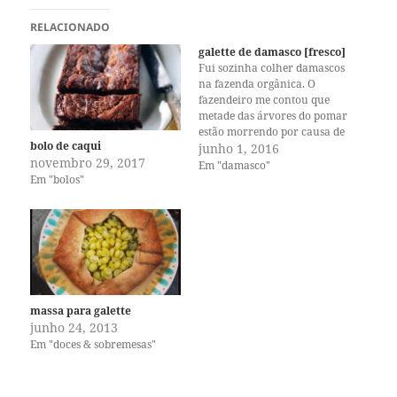
RELACIONADO
galette de damasco [fresco]
Fui sozinha colher damascos
na fazenda orgânica. O
fazendeiro me contou que
metade das árvores do pomar
estão morrendo por causa de
bolo de caqui
uma doença chamada
junho 1, 2016
novembro 29, 2017
phytophthora. Fiquei tão
Em "damasco"
Em "bolos"
triste com essa notícia. Esses
damascos são os mais
deliciosos que já comi, não
tem melhores. Sem
mencionar o fato de que…
massa para galette
junho 24, 2013
Em "doces & sobremesas"