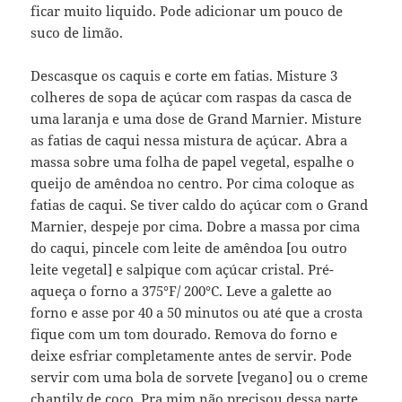
ficar muito liquido. Pode adicionar um pouco de
suco de limão.
Descasque os caquis e corte em fatias. Misture 3
colheres de sopa de açúcar com raspas da casca de
uma laranja e uma dose de Grand Marnier. Misture
as fatias de caqui nessa mistura de açúcar. Abra a
massa sobre uma folha de papel vegetal, espalhe o
queijo de amêndoa no centro. Por cima coloque as
fatias de caqui. Se tiver caldo do açúcar com o Grand
Marnier, despeje por cima. Dobre a massa por cima
do caqui, pincele com leite de amêndoa [ou outro
leite vegetal] e salpique com açúcar cristal. Pré-
aqueça o forno a 375°F/ 200°C. Leve a galette ao
forno e asse por 40 a 50 minutos ou até que a crosta
fique com um tom dourado. Remova do forno e
deixe esfriar completamente antes de servir. Pode
servir com uma bola de sorvete [vegano] ou o creme
chantily de coco. Pra mim não precisou dessa parte,