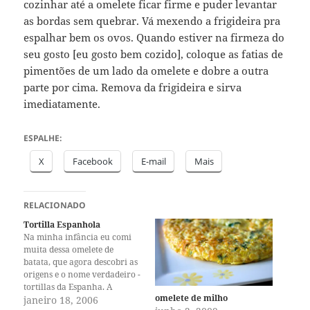
cozinhar até a omelete ficar firme e puder levantar
as bordas sem quebrar. Vá mexendo a frigideira pra
espalhar bem os ovos. Quando estiver na firmeza do
seu gosto [eu gosto bem cozido], coloque as fatias de
pimentões de um lado da omelete e dobre a outra
parte por cima. Remova da frigideira e sirva
imediatamente.
ESPALHE:
X
Facebook
E-mail
Mais
RELACIONADO
Tortilla Espanhola
Na minha infância eu comi
muita dessa omelete de
batata, que agora descobri as
origens e o nome verdadeiro -
tortillas da Espanha. A
omelete de milho
primeira vez que ouvi a
janeiro 18, 2006