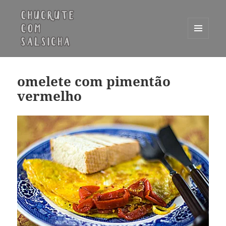
MENU
E
Chucrute com Salsicha
WIDGETS
omelete com pimentão
vermelho