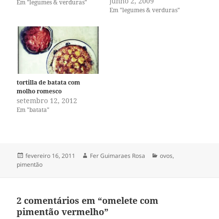
junho 2, 2009
palavra tortilla se referindo à
Em "legumes & verduras"
Em "legumes & verduras"
omelete velha conhecida
minha, não entendi direito,
pois estava acostumada com
as tortillas mexicanas, muito
comuns…
tortilla de batata com
molho romesco
setembro 12, 2012
Em "batata"
Publicado
Autor
Categorias
fevereiro 16, 2011
Fer Guimaraes Rosa
ovos
,
em
pimentão
2 comentários em “omelete com
pimentão vermelho”