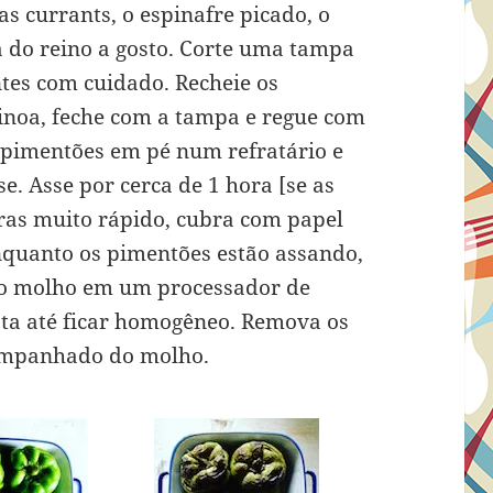
 as currants, o espinafre picado, o
ta do reino a gosto. Corte uma tampa
ntes com cuidado. Recheie os
inoa, feche com a tampa e regue com
 pimentões em pé num refratário e
e. Asse por cerca de 1 hora [se as
ras muito rápido, cubra com papel
Enquanto os pimentões estão assando,
 do molho em um processador de
ata até ficar homogêneo. Remova os
companhado do molho.