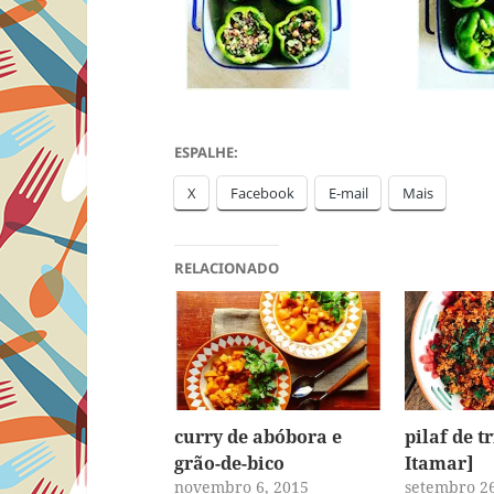
ESPALHE:
X
Facebook
E-mail
Mais
RELACIONADO
curry de abóbora e
pilaf de t
grão-de-bico
Itamar]
novembro 6, 2015
setembro 26