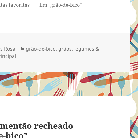
tas favoritas"
Em "grão-de-bico"
Categorias
s Rosa
grão-de-bico
,
grãos
,
legumes &
incipal
imentão recheado
e-bico”