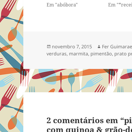
Em "abóbora"
Em "*recei
Publicado
Autor
novembro 7, 2015
Fer Guimarae
em
verduras
,
marmita
,
pimentão
,
prato pr
2 comentários em “p
com quinoa & grão-d