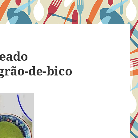
heado
grão-de-bico