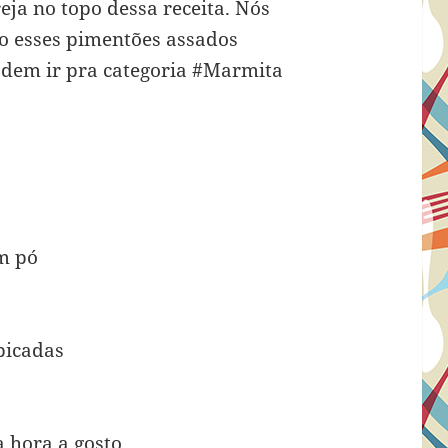
eja no topo dessa receita. Nós
 esses pimentões assados
odem ir pra categoria #Marmita
m pó
 picadas
a hora a gosto