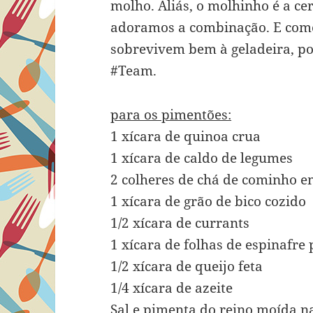
molho. Aliás, o molhinho é a cer
adoramos a combinação. E como
sobrevivem bem à geladeira, p
#Team.
para os pimentões:
1 xícara de quinoa crua
1 xícara de caldo de legumes
2 colheres de chá de cominho e
1 xícara de grão de bico cozido
1/2 xícara de currants
1 xícara de folhas de espinafre
1/2 xícara de queijo feta
1/4 xícara de azeite
Sal e pimenta do reino moída n