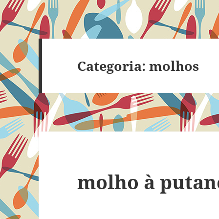
Categoria:
molhos
molho à putan