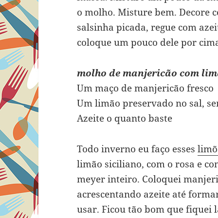
o molho. Misture bem. Decore c
salsinha picada, regue com azei
coloque um pouco dele por cima 
molho de manjericão com lim
Um maço de manjericão fresco
Um limão preservado no sal, s
Azeite o quanto baste
Todo inverno eu faço esses
limõ
limão siciliano, com o rosa e c
meyer inteiro. Coloquei manjeric
acrescentando azeite até form
usar. Ficou tão bom que fiquei