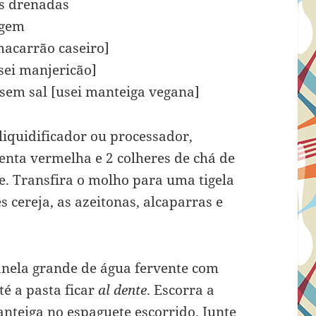
as drenadas
rgem
macarrão caseiro]
usei manjericão]
 sem sal [usei manteiga vegana]
liquidificador ou processador,
menta vermelha e 2 colheres de chá de
e. Transfira o molho para uma tigela
 cereja, as azeitonas, alcaparras e
nela grande de água fervente com
é a pasta ficar
al dente
. Escorra a
teiga no espaguete escorrido. Junte