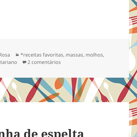
Categorias
Rosa
*receitas favoritas
,
massas
,
molhos
,
em molho à putanesca cru
tariano
2 comentários
nha de espelta