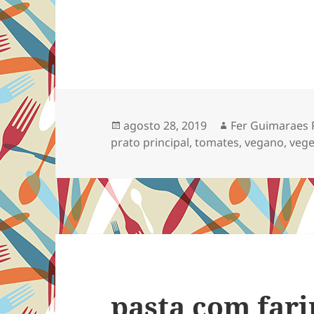
Publicado
Autor
agosto 28, 2019
Fer Guimaraes 
em
prato principal
,
tomates
,
vegano
,
vege
pasta com fari