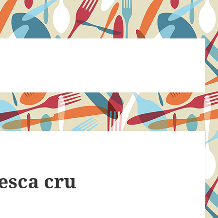
esca cru