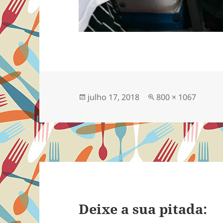
Publicado
Tamanho
julho 17, 2018
800 × 1067
em
completo
Deixe a sua pitada: