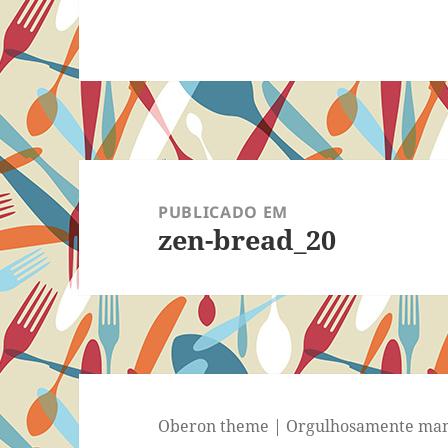
Navegação
de
PUBLICADO EM
zen-bread_20
Post
Oberon theme
|
Orgulhosamente man