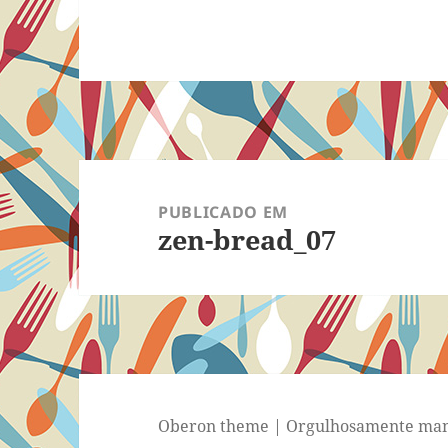
Navegação
de
PUBLICADO EM
zen-bread_07
Post
Oberon theme
|
Orgulhosamente man