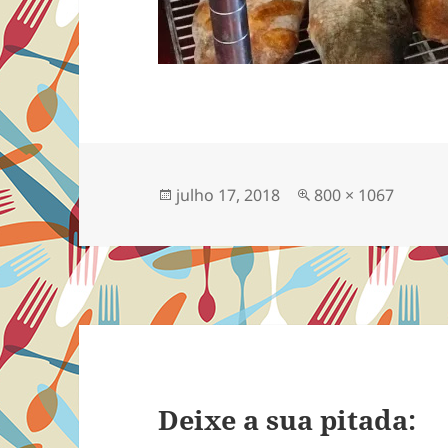
Publicado
Tamanho
julho 17, 2018
800 × 1067
em
completo
Deixe a sua pitada: