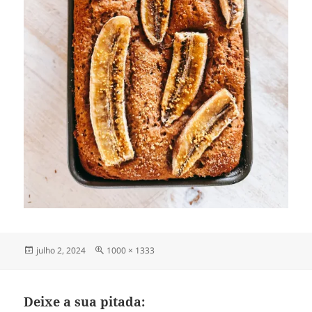
Publicado
Tamanho
julho 2, 2024
1000 × 1333
em
completo
Deixe a sua pitada: