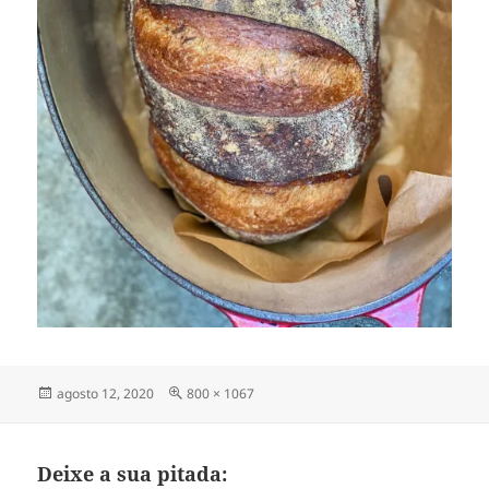
Publicado
Tamanho
agosto 12, 2020
800 × 1067
em
completo
Deixe a sua pitada: