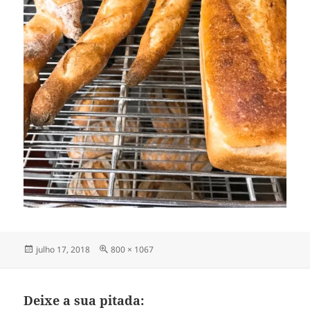
Publicado
Tamanho
julho 17, 2018
800 × 1067
em
completo
Deixe a sua pitada: