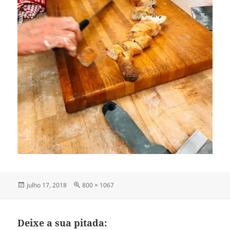
Publicado
Tamanho
julho 17, 2018
800 × 1067
em
completo
Deixe a sua pitada: