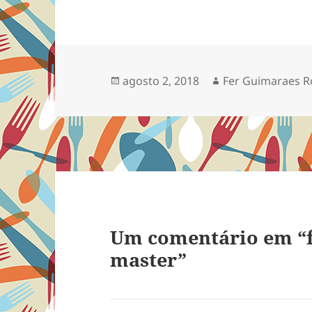
Publicado
Autor
agosto 2, 2018
Fer Guimaraes R
em
Um comentário em “f
master”