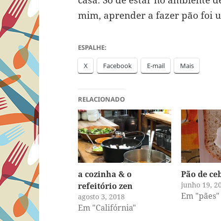
casa. Só de estar no ambiente d
mim, aprender a fazer pão foi 
ESPALHE:
X
Facebook
E-mail
Mais
RELACIONADO
a cozinha & o
Pão de ce
junho 19, 2
refeitório zen
Em "pães"
agosto 3, 2018
Em "Califórnia"