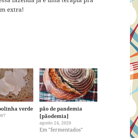
essa fazenda já é uma terapia pra
um extra!
bolinha verde
pão de pandemia
007
[pãodemia]
agosto 24, 2020
Em "fermentados"