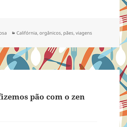
Categorias
osa
Califórnia
,
orgânicos
,
pães
,
viagens
izemos pão com o zen