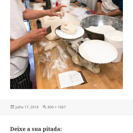
Publicado
Tamanho
julho 17, 2018
800 × 1067
em
completo
Deixe a sua pitada: