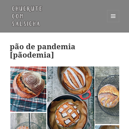
MENU
E
Chucrute com Salsicha
WIDGETS
pão de pandemia
[pãodemia]