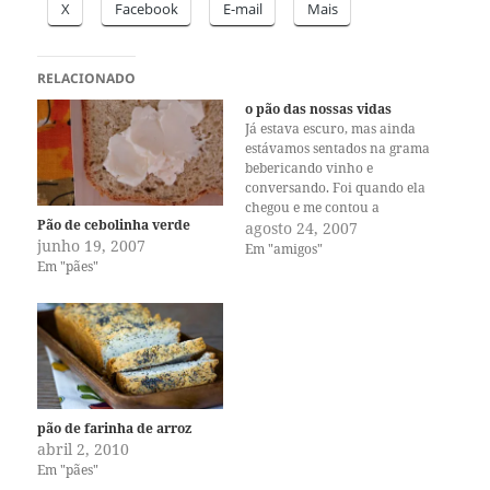
X
Facebook
E-mail
Mais
RELACIONADO
o pão das nossas vidas
Já estava escuro, mas ainda
estávamos sentados na grama
bebericando vinho e
conversando. Foi quando ela
chegou e me contou a
Pão de cebolinha verde
história mais bonita, de como
agosto 24, 2007
junho 19, 2007
andava fazendo pães—um
Em "amigos"
Em "pães"
por dia, todos os dias. Ela
descreveu o processo, de
como começava com os
primeiros passos logo pela
manhã. Misturar os…
pão de farinha de arroz
abril 2, 2010
Em "pães"