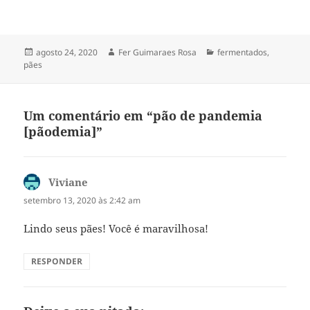
Publicado
Autor
Categorias
agosto 24, 2020
Fer Guimaraes Rosa
fermentados
,
em
pães
Um comentário em “pão de pandemia
[pãodemia]”
Viviane
disse:
setembro 13, 2020 às 2:42 am
Lindo seus pães! Você é maravilhosa!
RESPONDER