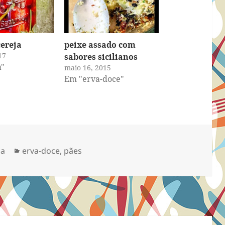
cereja
peixe assado com
17
sabores sicilianos
a"
maio 16, 2015
Em "erva-doce"
Categorias
sa
erva-doce
,
pães