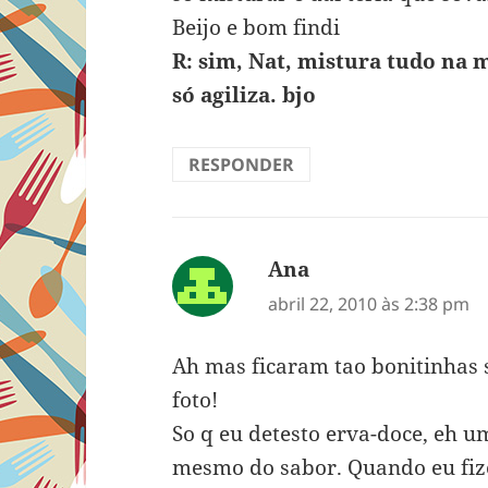
Beijo e bom findi
R: sim, Nat, mistura tudo na 
só agiliza. bjo
RESPONDER
Ana
disse:
abril 22, 2010 às 2:38 pm
Ah mas ficaram tao bonitinhas s
foto!
So q eu detesto erva-doce, eh u
mesmo do sabor. Quando eu fiz