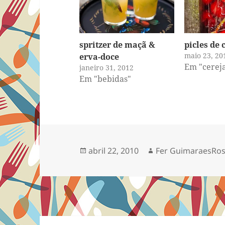
spritzer de maçã &
picles de 
maio 23, 20
erva-doce
Em "cerej
janeiro 31, 2012
Em "bebidas"
Publicado
Autor
abril 22, 2010
Fer GuimaraesRo
em