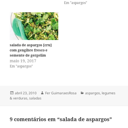
Em "aspargos"
salada de aspargos [cru]
com gengibre fresco e
semente de gergelim
maio 19, 2017
Em "aspargos"
Publicado
Autor
Categorias
abril 23, 2010
Fer GuimaraesRosa
aspargos
,
legumes
em
& verduras
,
saladas
9 comentários em “salada de aspargos”