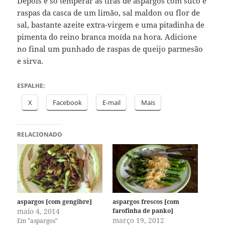
Depois é só temperar as tiras de aspargos com suco e
raspas da casca de um limão, sal maldon ou flor de
sal, bastante azeite extra-virgem e uma pitadinha de
pimenta do reino branca moída na hora. Adicione
no final um punhado de raspas de queijo parmesão
e sirva.
ESPALHE:
X
Facebook
E-mail
Mais
RELACIONADO
aspargos [com gengibre]
aspargos frescos [com
maio 4, 2014
farofinha de panko]
março 19, 2012
Em "aspargos"