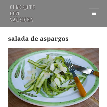
MENU
E
Chucrute com Salsicha
WIDGETS
salada de aspargos