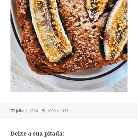
Publicado
Tamanho
julho 2, 2024
1000 × 1333
em
completo
Deixe a sua pitada: