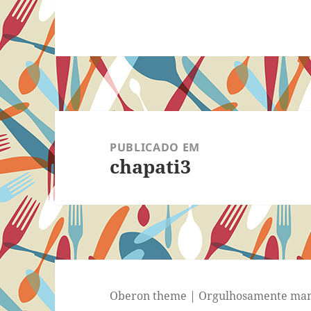
Navegação
de
PUBLICADO EM
chapati3
Post
Oberon theme
|
Orgulhosamente man