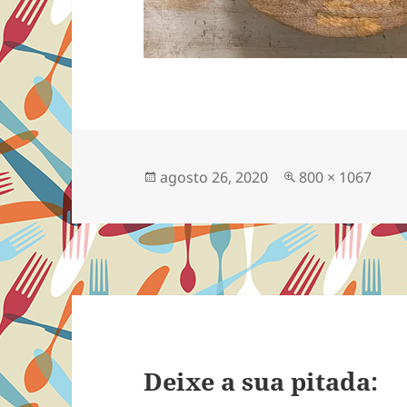
Publicado
Tamanho
agosto 26, 2020
800 × 1067
em
completo
Deixe a sua pitada: