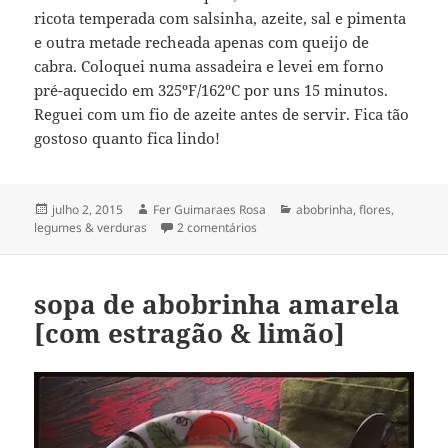
ricota temperada com salsinha, azeite, sal e pimenta
e outra metade recheada apenas com queijo de
cabra. Coloquei numa assadeira e levei em forno
pré-aquecido em 325ºF/162ºC por uns 15 minutos.
Reguei com um fio de azeite antes de servir. Fica tão
gostoso quanto fica lindo!
Publicado
Autor
Categorias
julho 2, 2015
Fer Guimaraes Rosa
abobrinha
,
flores
,
em
em flores de abobrinha
legumes & verduras
2 comentários
[zucchini blossoms]
sopa de abobrinha amarela
[com estragão & limão]