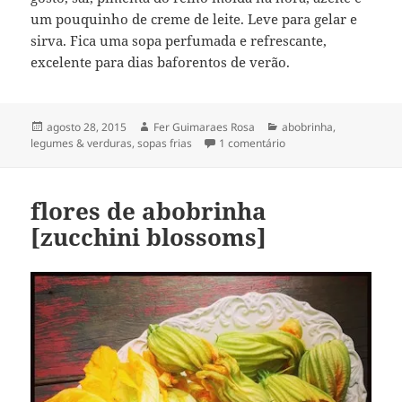
um pouquinho de creme de leite. Leve para gelar e
sirva. Fica uma sopa perfumada e refrescante,
excelente para dias baforentos de verão.
Publicado
Autor
Categorias
agosto 28, 2015
Fer Guimaraes Rosa
abobrinha
,
em
em sopa fria de abobri
legumes & verduras
,
sopas frias
1 comentário
[com estragão]
flores de abobrinha
[zucchini blossoms]