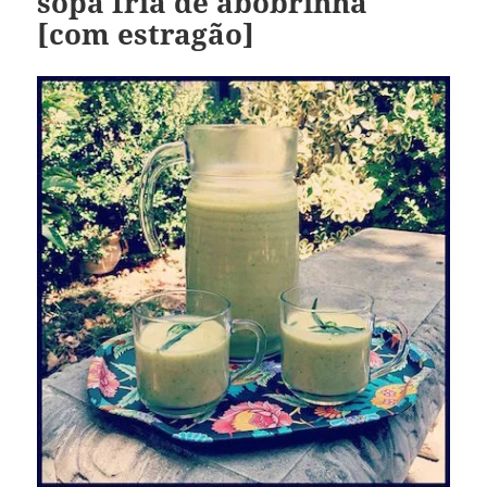
sopa fria de abobrinha
[com estragão]