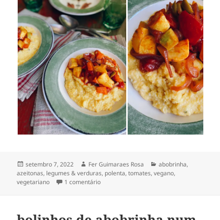
Publicado
Autor
Categorias
setembro 7, 2022
Fer Guimaraes Rosa
abobrinha
,
em
azeitonas
,
legumes & verduras
,
polenta
,
tomates
,
vegano
,
em polenta com milho fresco & legumes pi
vegetariano
1 comentário
bolinhos de abobrinha num