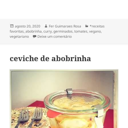
Publicado
Autor
Categorias
agosto 20, 2020
Fer Guimaraes Rosa
*receitas
em
favoritas
,
abobrinha
,
curry
,
germinados
,
tomates
,
vegano
,
em curry verde feito em casa
vegetariano
Deixe um comentário
ceviche de abobrinha