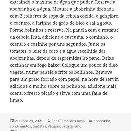
extraindo o máximo de água que puder. Reserve a
abobrinha e a água. Misture a abobrinha drenada
com 2 colheres de sopa da cebola cozida, o gengibre,
o coentro, a farinha de grão-de-bico e sal a gosto.
Forme bolinhos e reserve. Na panela com o restante
da cebola frita, adicione a curcuma, o cominho, o
coentro e cozinhe por uns segundos. Junte os
tomates, o leite de coco e a água recolhida das
abobrinhas, depois de espremidas no pano. Deixe
cozinhar em fogo baixo. Coloque um pouco de óleo
vegetal numa panela e frite os bolinhos. Remova
para um prato forrado com papel. na hora de servir,
adicione o molho sobre os bolinhos, adicione mais
coentro fresco picado e sirva com uma fatia de
limão.
Publicado
Autor
Categorias
outubro 29, 2021
Fer Guimaraes Rosa
abobrinha
,
em
condimentos
,
tomates
,
vegano
,
vegetariano