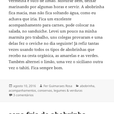
vermelha e suco de limão. Misturar bem, deixar
marinando por algumas horas e servir. A abobrinha
fica macia, mas não fica soltando água, como eu
achava que iria. Fica um excelente
acompanhamento para carnes, pode colocar na
salada, no sanduíche. Levei um pouco na minha
marmita pro trabalho, uns colegas provaram e uma
delas fez o ceviche no dia seguinte! Já refiz tantas
vezes usando todos os tipos de abobrinhas que
recebo na cesta orgânica, as amarelas e as verdes.
Também alternei o limão, uma vez o siciliano outra
vez o tahiti. Fica sempre bom.
Publicado
Autor
Categorias
agosto 10, 2016
Fer Guimaraes Rosa
abobrinha
,
em
acompanhamentos
,
conservas
,
legumes & verduras
em ceviche de abobrinha
3 comentários