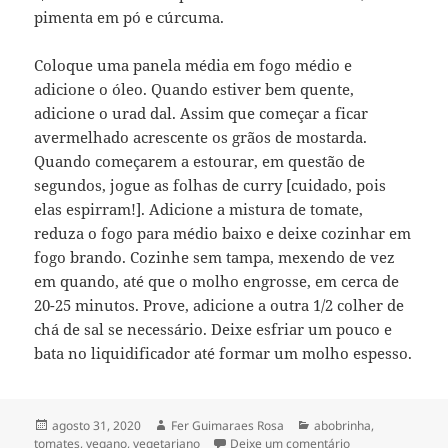
pimenta em pó e cúrcuma.
Coloque uma panela média em fogo médio e
adicione o óleo. Quando estiver bem quente,
adicione o urad dal. Assim que começar a ficar
avermelhado acrescente os grãos de mostarda.
Quando começarem a estourar, em questão de
segundos, jogue as folhas de curry [cuidado, pois
elas espirram!]. Adicione a mistura de tomate,
reduza o fogo para médio baixo e deixe cozinhar em
fogo brando. Cozinhe sem tampa, mexendo de vez
em quando, até que o molho engrosse, em cerca de
20-25 minutos. Prove, adicione a outra 1/2 colher de
chá de sal se necessário. Deixe esfriar um pouco e
bata no liquidificador até formar um molho espesso.
Publicado
Autor
Categorias
agosto 31, 2020
Fer Guimaraes Rosa
abobrinha
,
em
em abobrinha fri
tomates
,
vegano
,
vegetariano
Deixe um comentário