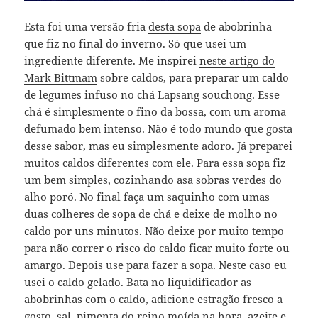
Esta foi uma versão fria
desta sopa
de abobrinha
que fiz no final do inverno. Só que usei um
ingrediente diferente. Me inspirei
neste artigo do
Mark Bittmam
sobre caldos, para preparar um caldo
de legumes infuso no chá
Lapsang souchong
. Esse
chá é simplesmente o fino da bossa, com um aroma
defumado bem intenso. Não é todo mundo que gosta
desse sabor, mas eu simplesmente adoro. Já preparei
muitos caldos diferentes com ele. Para essa sopa fiz
um bem simples, cozinhando asa sobras verdes do
alho poró. No final faça um saquinho com umas
duas colheres de sopa de chá e deixe de molho no
caldo por uns minutos. Não deixe por muito tempo
para não correr o risco do caldo ficar muito forte ou
amargo. Depois use para fazer a sopa. Neste caso eu
usei o caldo gelado. Bata no liquidificador as
abobrinhas com o caldo, adicione estragão fresco a
gosto, sal, pimenta do reino moída na hora, azeite e