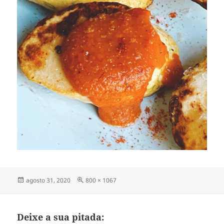
Publicado
Tamanho
agosto 31, 2020
800 × 1067
em
completo
Deixe a sua pitada: