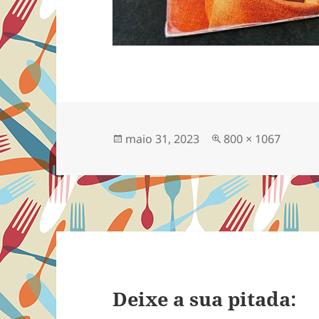
Publicado
Tamanho
maio 31, 2023
800 × 1067
em
completo
Deixe a sua pitada: