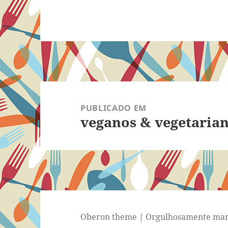
Navegação
de
PUBLICADO EM
veganos & vegetaria
Post
Oberon theme
|
Orgulhosamente man