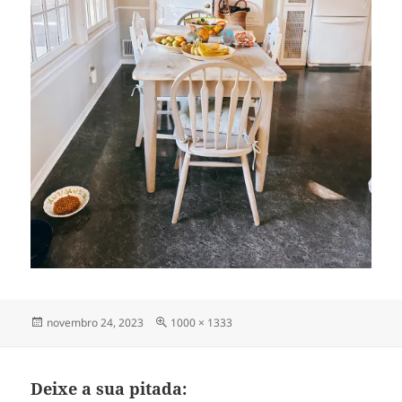
Publicado
Tamanho
novembro 24, 2023
1000 × 1333
em
completo
Deixe a sua pitada: