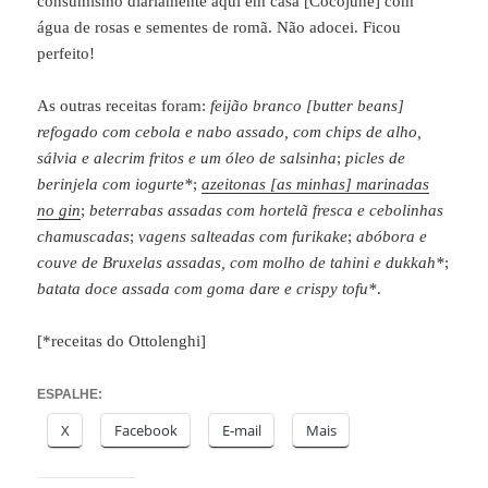
consumismo diariamente aqui em casa [Cocojune] com
água de rosas e sementes de romã. Não adocei. Ficou
perfeito!
As outras receitas foram:
feijão branco [butter beans]
refogado com cebola e nabo assado, com chips de alho,
sálvia e alecrim fritos e um óleo de salsinha
;
picles de
berinjela com iogurte*
;
azeitonas [as minhas] marinadas
no gin
;
beterrabas assadas com hortelã fresca e cebolinhas
chamuscadas
;
vagens salteadas com furikake
;
abóbora e
couve de Bruxelas assadas, com molho de tahini e dukkah*
;
batata doce assada com goma dare e crispy tofu*
.
[*receitas do Ottolenghi]
ESPALHE:
X
Facebook
E-mail
Mais