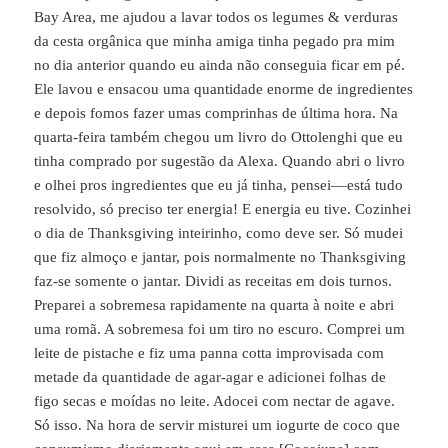
Bay Area, me ajudou a lavar todos os legumes & verduras
da cesta orgânica que minha amiga tinha pegado pra mim
no dia anterior quando eu ainda não conseguia ficar em pé.
Ele lavou e ensacou uma quantidade enorme de ingredientes
e depois fomos fazer umas comprinhas de última hora. Na
quarta-feira também chegou um livro do Ottolenghi que eu
tinha comprado por sugestão da Alexa. Quando abri o livro
e olhei pros ingredientes que eu já tinha, pensei––está tudo
resolvido, só preciso ter energia! E energia eu tive. Cozinhei
o dia de Thanksgiving inteirinho, como deve ser. Só mudei
que fiz almoço e jantar, pois normalmente no Thanksgiving
faz-se somente o jantar. Dividi as receitas em dois turnos.
Preparei a sobremesa rapidamente na quarta à noite e abri
uma romã. A sobremesa foi um tiro no escuro. Comprei um
leite de pistache e fiz uma panna cotta improvisada com
metade da quantidade de agar-agar e adicionei folhas de
figo secas e moídas no leite. Adocei com nectar de agave.
Só isso. Na hora de servir misturei um iogurte de coco que