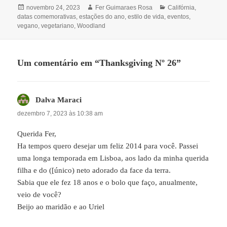
Publicado
Autor
Categorias
novembro 24, 2023
Fer Guimaraes Rosa
Califórnia
,
em
datas comemorativas
,
estações do ano
,
estilo de vida
,
eventos
,
vegano
,
vegetariano
,
Woodland
Um comentário em “Thanksgiving Nº 26”
Dalva Maraci
disse:
dezembro 7, 2023 às 10:38 am
Querida Fer,
Ha tempos quero desejar um feliz 2014 para você. Passei
uma longa temporada em Lisboa, aos lado da minha querida
filha e do ([único) neto adorado da face da terra.
Sabia que ele fez 18 anos e o bolo que faço, anualmente,
veio de você?
Beijo ao maridão e ao Uriel